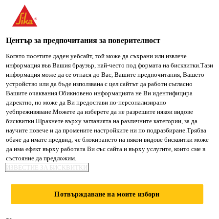
You are accessing "Сика България", it seems you are accessing
it from "Съединени щати". We have a dedicated website for
your country.
Център за предпочитания за поверителност
TO SIKA
STAY ON СИКА
SELECT A
Когато посетите даден уебсайт, той може да съхрани или извлече
информация във Вашия браузър, най-често под формата на бисквитки.Тази
USA
БЪЛГАРИЯ
COUNTRY
информация може да се отнася до Вас, Вашите предпочитания, Вашето
устройство или да бъде използвана с цел сайтът да работи съгласно
Вашите очаквания.Обикновено информацията не Ви идентифицира
Сика България
директно, но може да Ви предостави по-персонализирано
уебпреживяване.Можете да изберете да не разрешите някои видове
бисквитки.Щракнете върху заглавията на различните категории, за да
научите повече и да промените настройките ни по подразбиране.Трябва
обаче да имате предвид, че блокирането на някои видове бисквитки може
CAMPAIGN PAGES
да има ефект върху работата Ви със сайта и върху услугите, които сме в
състояние да предложим.
ИЗВЕСТИЕ ЗА БИСКВИТКИ
Потвърждаване на моите избори