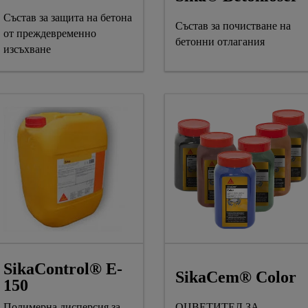
Състав за защита на бетона
Състав за почистване на
от преждевременно
бетонни отлагания
изсъхване
SikaControl® E-
SikaCem® Color
150
Полимерна дисперсия за
ОЦВЕТИТЕЛ ЗА