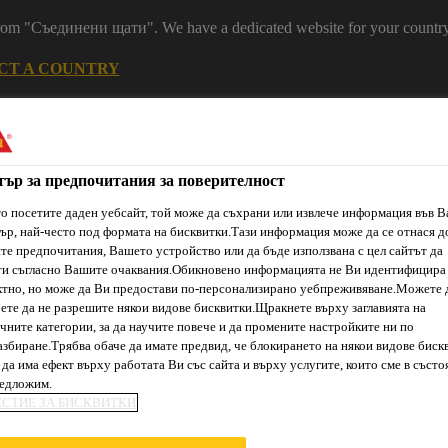
 from "Съединени щати". We have a dedicated website for your country
CT A COUNTRY
Устойчивост
Кариери
Контакт
Н
тър за предпочитания за поверителност
о посетите даден уебсайт, той може да съхрани или извлече информация във 
ър, най-често под формата на бисквитки.Тази информация може да се отнася д
е предпочитания, Вашето устройство или да бъде използвана с цел сайтът да
ти съгласно Вашите очаквания.Обикновено информацията не Ви идентифицира
тно, но може да Ви предостави по-персонализирано уебпреживяване.Можете 
ете да не разрешите някои видове бисквитки.Щракнете върху заглавията на
ти & Ресурси
Услуги и Обучения
За нас
Сика Каталог
чните категории, за да научите повече и да промените настройките ни по
збиране.Трябва обаче да имате предвид, че блокирането на някои видове биск
да има ефект върху работата Ви със сайта и върху услугите, които сме в състо
редложим.
ЕСТИЕ ЗА БИСКВИТКИ
ОБАВКИ