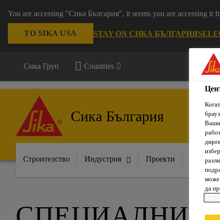
You are accessing "Сика България", it seems you are accessing it
TO SIKA USA
STAY ON СИКА БЪЛГАРИЯ
SELE
Сика Груп
Countries
Цен
Когат
Сика България
брауз
Вашит
рабо
дирек
избер
Строителство
Индустрия
Проекти
Докумен
разли
подра
може 
да п
ИЗВ
СПЕЦИАЛНИ Д