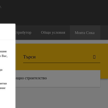
.
амери дистрибутор
Общи условия
Моята Сика
Вашия
о Вас,
да
Жилищно строителство
витки
яние