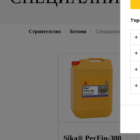
Упр
Строителство
Бетони
Специални добавки
Sika® PerFin-300