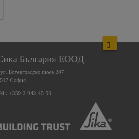
Сика България ЕООД
ул. Ботевградско шосе 247
1517 София
el.:
+359 2 942 45 90