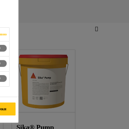
ивно
ички
Sika® Pump