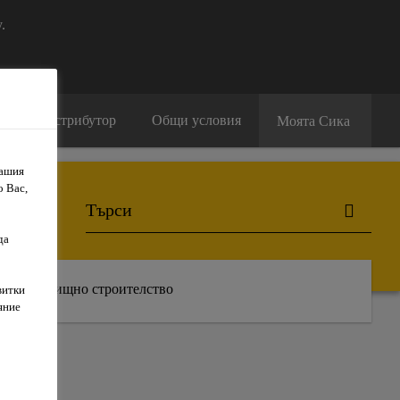
.
амери дистрибутор
Общи условия
Моята Сика
Вашия
о Вас,
да
Жилищно строителство
витки
яние