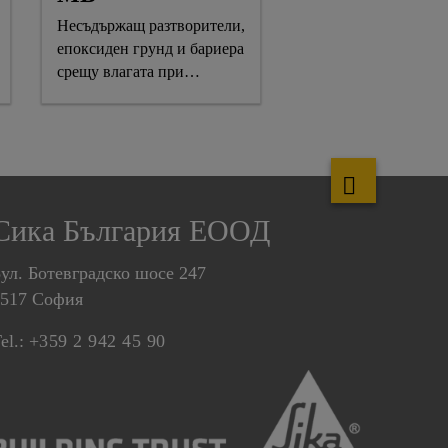
Несъдържащ разтворители,
епоксиден грунд и бариера
срещу влагата при
залепване на дървени
подове
Сика България ЕООД
ул. Ботевградско шосе 247
1517 София
el.:
+359 2 942 45 90