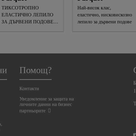
ТИКСОТРОПНО
Най-висок клас,
ЕЛАСТИЧНО ЛЕПИЛО
еластично, нисковискозно
ЗА ДЪРВЕНИ ПОДОВЕ,
лепило за дървени подове
ПРЕДНАЗНАЧЕНО ЗА
ИВИЧНО ЗАЛЕПВАНЕ И
РАБОТА С ДИСПЕНСЕР
ни
Помощ?
Б
Контакти
Уведомление за защита на
T
личните данни на бизнес
партньорите
о,