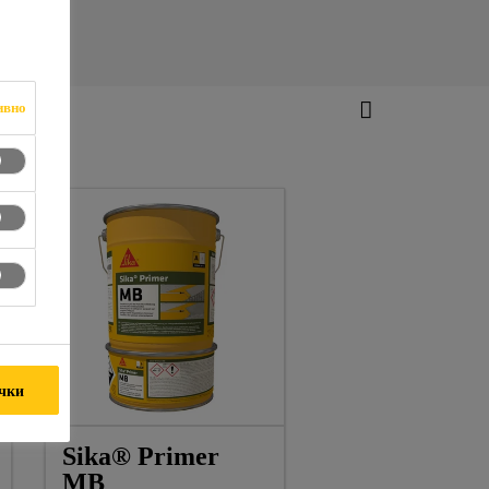
ивно
ички
Sika® Primer
MB