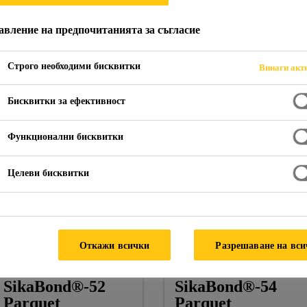
авление на предпочитанията за съгласие
Строго необходими бисквитки
Винаги акт
етни лепила
Бисквитки за ефективност
Функционални бисквитки
Целеви бисквитки
Откажи всички
Разрешаване на вс
SikaBond®-52
SikaBond®-54
Parquet
Parquet