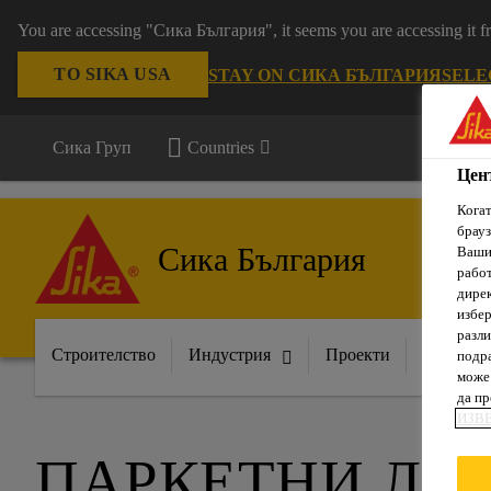
You are accessing "Сика България", it seems you are accessing it
TO SIKA USA
STAY ON СИКА БЪЛГАРИЯ
SELE
Сика Груп
Countries
Цен
Когат
брауз
Сика България
Вашит
рабо
дирек
избер
разли
Строителство
Индустрия
Проекти
Докумен
подра
може 
да п
ИЗВ
ПАРКЕТНИ ЛЕ