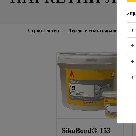
Упр
Строителство
Лепене и уплътняване
Парк
SikaBond®-153