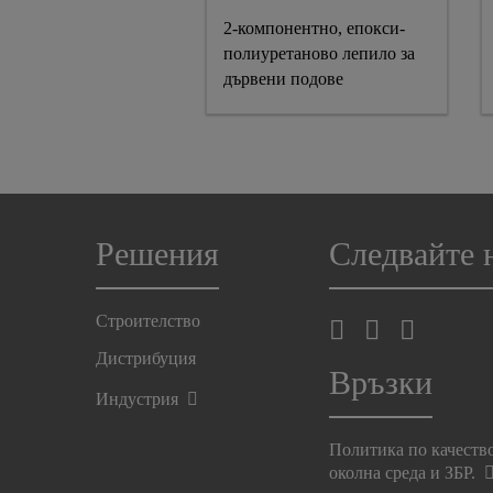
2-компонентно, епокси-
полиуретаново лепило за
дървени подове
Решения
Следвайте 
Строителство
Дистрибуция
Връзки
Индустрия
Политика по качеств
околна среда и ЗБР.