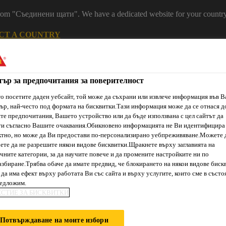
 from "Съединени щати". We have a dedicated website for your country
CT A COUNTRY
Устойчивост
Кариери
Контакт
Н
тър за предпочитания за поверителност
о посетите даден уебсайт, той може да съхрани или извлече информация във 
ър, най-често под формата на бисквитки.Тази информация може да се отнася д
е предпочитания, Вашето устройство или да бъде използвана с цел сайтът да
ти съгласно Вашите очаквания.Обикновено информацията не Ви идентифицира
тно, но може да Ви предостави по-персонализирано уебпреживяване.Можете 
ете да не разрешите някои видове бисквитки.Щракнете върху заглавията на
чните категории, за да научите повече и да промените настройките ни по
ти & Ресурси
Услуги и Обучения
За нас
Сика Каталог
збиране.Трябва обаче да имате предвид, че блокирането на някои видове биск
да има ефект върху работата Ви със сайта и върху услугите, които сме в състо
редложим.
ЕСТИЕ ЗА БИСКВИТКИ
ПИЛА
Потвърждаване на моите избори