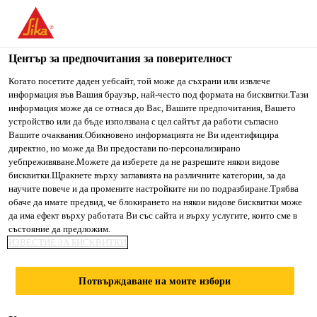
You are accessing "Сика България", it seems you are accessing
it from "Съединени щати". We have a dedicated website for
your country.
Център за предпочитания за поверителност
TO SIKA
STAY ON СИКА
SELECT A
Когато посетите даден уебсайт, той може да съхрани или извлече
информация във Вашия браузър, най-често под формата на бисквитки.Тази
USA
БЪЛГАРИЯ
COUNTRY
информация може да се отнася до Вас, Вашите предпочитания, Вашето
устройство или да бъде използвана с цел сайтът да работи съгласно
Вашите очаквания.Обикновено информацията не Ви идентифицира
Сика България
директно, но може да Ви предостави по-персонализирано
уебпреживяване.Можете да изберете да не разрешите някои видове
бисквитки.Щракнете върху заглавията на различните категории, за да
научите повече и да промените настройките ни по подразбиране.Трябва
обаче да имате предвид, че блокирането на някои видове бисквитки може
ДАННИ ЗА
да има ефект върху работата Ви със сайта и върху услугите, които сме в
състояние да предложим.
ИЗВЕСТИЕ ЗА БИСКВИТКИ
БЕЗОПАСНОСТ
Потвърждаване на моите избори