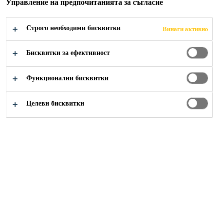
Управление на предпочитанията за съгласие
Документи & Ресурси
Данни за безопасност
Строго необходими бисквитки
Винаги активно
Бисквитки за ефективност
Функционални бисквитки
Изтеглете данните за безопасност за
продукти от всички продуктови пазари
Целеви бисквитки
на Sika
Решения
Строителство
Дистрибуция