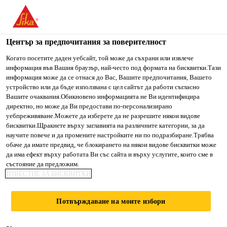
You are accessing "Сика България", it seems you are accessing
it from "Съединени щати". We have a dedicated website for
your country.
Център за предпочитания за поверителност
TO SIKA
STAY ON СИКА
SELECT A
Когато посетите даден уебсайт, той може да съхрани или извлече
информация във Вашия браузър, най-често под формата на бисквитки.Тази
USA
БЪЛГАРИЯ
COUNTRY
информация може да се отнася до Вас, Вашите предпочитания, Вашето
устройство или да бъде използвана с цел сайтът да работи съгласно
Вашите очаквания.Обикновено информацията не Ви идентифицира
Сика България
директно, но може да Ви предостави по-персонализирано
уебпреживяване.Можете да изберете да не разрешите някои видове
бисквитки.Щракнете върху заглавията на различните категории, за да
научите повече и да промените настройките ни по подразбиране.Трябва
обаче да имате предвид, че блокирането на някои видове бисквитки може
МОЯТА СИКА
да има ефект върху работата Ви със сайта и върху услугите, които сме в
състояние да предложим.
ИЗВЕСТИЕ ЗА БИСКВИТКИ
Потвърждаване на моите избори