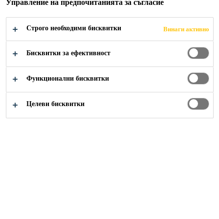
Управление на предпочитанията за съгласие
Строго необходими бисквитки
Винаги активно
Бисквитки за ефективност
Кошница с документи
Функционални бисквитки
No Data
Целеви бисквитки
Любими продукти
Tags
Name
Description
No Data
Решения