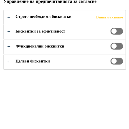
Управление на предпочитанията за съгласие
Строго необходими бисквитки
Винаги активно
Бисквитки за ефективност
Функционални бисквитки
Нашият опит, натрупан на големите строителни
обекти по света, сега е на Ваше разположение за
Целеви бисквитки
Вашите проекти чрез продуктовия каталог - SIKA®
решения за жилищни сгради