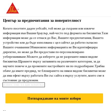
You are accessing "Сика България", it seems you are accessing
it from "Съединени щати". We have a dedicated website for
your country.
Център за предпочитания за поверителност
TO SIKA
STAY ON СИКА
SELECT A
Когато посетите даден уебсайт, той може да съхрани или извлече
информация във Вашия браузър, най-често под формата на бисквитки.Тази
USA
БЪЛГАРИЯ
COUNTRY
информация може да се отнася до Вас, Вашите предпочитания, Вашето
устройство или да бъде използвана с цел сайтът да работи съгласно
Вашите очаквания.Обикновено информацията не Ви идентифицира
Сика България
директно, но може да Ви предостави по-персонализирано
уебпреживяване.Можете да изберете да не разрешите някои видове
бисквитки.Щракнете върху заглавията на различните категории, за да
научите повече и да промените настройките ни по подразбиране.Трябва
обаче да имате предвид, че блокирането на някои видове бисквитки може
да има ефект върху работата Ви със сайта и върху услугите, които сме в
СИКА
състояние да предложим.
ИЗВЕСТИЕ ЗА БИСКВИТКИ
ПРОДУКТОВ
Потвърждаване на моите избори
КАТАЛОГ