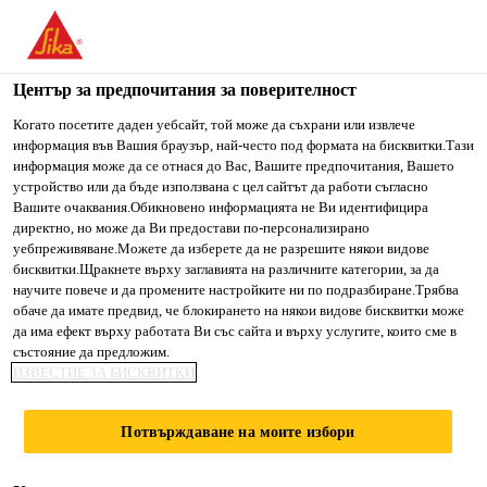
You are accessing "Сика България", it seems you are accessing
it from "Съединени щати". We have a dedicated website for
your country.
Център за предпочитания за поверителност
TO SIKA
STAY ON СИКА
SELECT A
Когато посетите даден уебсайт, той може да съхрани или извлече
информация във Вашия браузър, най-често под формата на бисквитки.Тази
USA
БЪЛГАРИЯ
COUNTRY
информация може да се отнася до Вас, Вашите предпочитания, Вашето
устройство или да бъде използвана с цел сайтът да работи съгласно
Вашите очаквания.Обикновено информацията не Ви идентифицира
Сика България
директно, но може да Ви предостави по-персонализирано
уебпреживяване.Можете да изберете да не разрешите някои видове
бисквитки.Щракнете върху заглавията на различните категории, за да
научите повече и да промените настройките ни по подразбиране.Трябва
обаче да имате предвид, че блокирането на някои видове бисквитки може
да има ефект върху работата Ви със сайта и върху услугите, които сме в
ДИСТРИБУЦИЯ
състояние да предложим.
ИЗВЕСТИЕ ЗА БИСКВИТКИ
НА
Потвърждаване на моите избори
МАТЕРИАЛИ ЗА