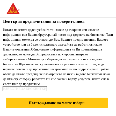
You are accessing "Сика България", it seems you are accessing
it from "Съединени щати". We have a dedicated website for
your country.
Център за предпочитания за поверителност
TO SIKA
STAY ON СИКА
SELECT A
Когато посетите даден уебсайт, той може да съхрани или извлече
информация във Вашия браузър, най-често под формата на бисквитки.Тази
USA
БЪЛГАРИЯ
COUNTRY
информация може да се отнася до Вас, Вашите предпочитания, Вашето
устройство или да бъде използвана с цел сайтът да работи съгласно
Вашите очаквания.Обикновено информацията не Ви идентифицира
Сика България
директно, но може да Ви предостави по-персонализирано
уебпреживяване.Можете да изберете да не разрешите някои видове
бисквитки.Щракнете върху заглавията на различните категории, за да
научите повече и да промените настройките ни по подразбиране.Трябва
обаче да имате предвид, че блокирането на някои видове бисквитки може
да има ефект върху работата Ви със сайта и върху услугите, които сме в
ULU JELAI
състояние да предложим.
ИЗВЕСТИЕ ЗА БИСКВИТКИ
HYDROPOWER
Потвърждаване на моите избори
DAM