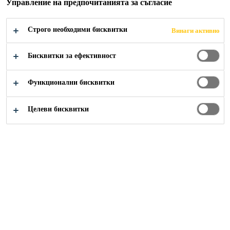
Управление на предпочитанията за съгласие
Строго необходими бисквитки
Винаги активно
Бисквитки за ефективност
Референтни проекти
...
Ulu Jelai Hydropower Dam
Функционални бисквитки
Целеви бисквитки
2016
CAMERON HIGHLANDS, PAHANG,
MALAYSIA
Tenaga Nasional Berhad (TNB) is
the major power utility company
involved in the generation,
transmission and distribution of