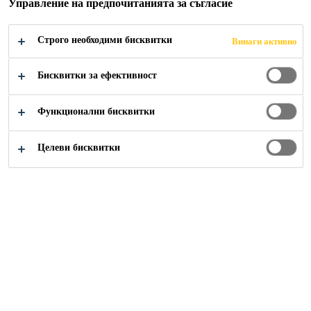
ОСНОВА
Управление на предпочитанията за съгласие
Строго необходими бисквитки
Винаги активно
Бисквитки за ефективност
Строителство
...
Саморазливни продукти на цимен
Функционални бисквитки
Целеви бисквитки
Sikafloor® Level-30
Висококачествена саморазливна бързовтвърдяваща
циментова замазка за вътрешно и външно приложение с
дебелина от 4 до 30 mm