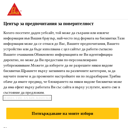
You are accessing "Сика България", it seems you are accessing
it from "Съединени щати". We have a dedicated website for
your country.
Център за предпочитания за поверителност
TO SIKA
STAY ON СИКА
SELECT A
Когато посетите даден уебсайт, той може да съхрани или извлече
информация във Вашия браузър, най-често под формата на бисквитки.Тази
USA
БЪЛГАРИЯ
COUNTRY
информация може да се отнася до Вас, Вашите предпочитания, Вашето
устройство или да бъде използвана с цел сайтът да работи съгласно
Вашите очаквания.Обикновено информацията не Ви идентифицира
Сика България
директно, но може да Ви предостави по-персонализирано
уебпреживяване.Можете да изберете да не разрешите някои видове
бисквитки.Щракнете върху заглавията на различните категории, за да
научите повече и да промените настройките ни по подразбиране.Трябва
обаче да имате предвид, че блокирането на някои видове бисквитки може
САМОРАЗЛИВНИ
да има ефект върху работата Ви със сайта и върху услугите, които сме в
състояние да предложим.
ИЗВЕСТИЕ ЗА БИСКВИТКИ
ПРОДУКТИ НА
ЦИМЕНТОВА
Потвърждаване на моите избори