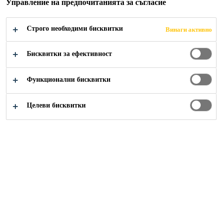
Управление на предпочитанията за съгласие
Лесно и бързо нанасяне
Особено подходящ при силно абсорбиращи
Строго необходими бисквитки
Винаги активно
основи
Бисквитки за ефективност
На водна основа, без мирис
Функционални бисквитки
НАМЕРЕТЕ ДИСТРИБУТОР
Целеви бисквитки
ЛИСТ С
ПОКАЖИ
ТЕХНИЧЕСКИ
ДАННИ ЗА
ВСИЧКИ
ДАННИ
БЕЗОПАСНОСТ
ДОКУМЕНТИ
Преглед
Детайли за продукта