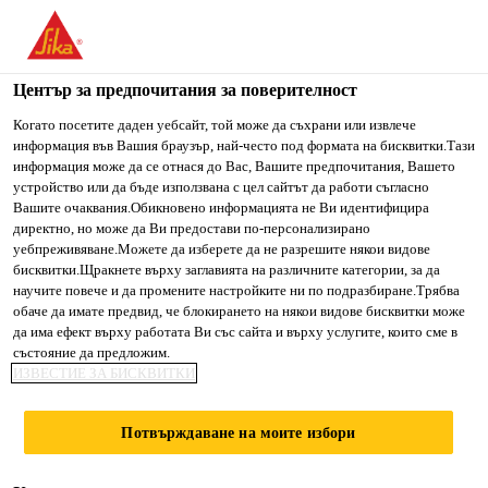
You are accessing "Сика България", it seems you are accessing
it from "Съединени щати". We have a dedicated website for
your country.
Център за предпочитания за поверителност
Строителство
...
Sikafloor® EpoCem® Modul
TO SIKA
STAY ON СИКА
SELECT A
Когато посетите даден уебсайт, той може да съхрани или извлече
информация във Вашия браузър, най-често под формата на бисквитки.Тази
USA
БЪЛГАРИЯ
COUNTRY
информация може да се отнася до Вас, Вашите предпочитания, Вашето
устройство или да бъде използвана с цел сайтът да работи съгласно
Вашите очаквания.Обикновено информацията не Ви идентифицира
Сика България
директно, но може да Ви предостави по-персонализирано
Sikafloor®
уебпреживяване.Можете да изберете да не разрешите някои видове
бисквитки.Щракнете върху заглавията на различните категории, за да
научите повече и да промените настройките ни по подразбиране.Трябва
EpoCem® Modul
обаче да имате предвид, че блокирането на някои видове бисквитки може
да има ефект върху работата Ви със сайта и върху услугите, които сме в
състояние да предложим.
Епоксиден грунд на водна основа
ИЗВЕСТИЕ ЗА БИСКВИТКИ
Sikafloor® EpoCem® Modul е 2-компонентен
Потвърждаване на моите избори
епоксиден грунд на водна основа.