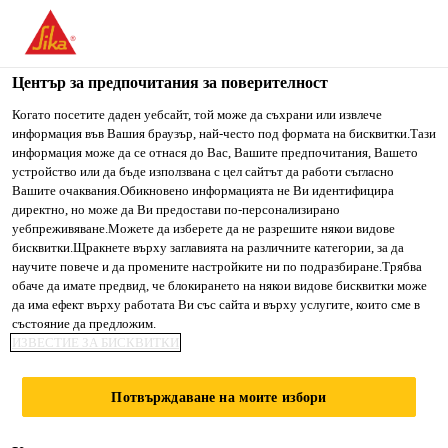
You are accessing "Сика България", it seems you are accessing
it from "Съединени щати". We have a dedicated website for
your country.
Център за предпочитания за поверителност
TO SIKA
STAY ON СИКА
SELECT A
Когато посетите даден уебсайт, той може да съхрани или извлече
информация във Вашия браузър, най-често под формата на бисквитки.Тази
USA
БЪЛГАРИЯ
COUNTRY
информация може да се отнася до Вас, Вашите предпочитания, Вашето
устройство или да бъде използвана с цел сайтът да работи съгласно
Вашите очаквания.Обикновено информацията не Ви идентифицира
Сика България
директно, но може да Ви предостави по-персонализирано
уебпреживяване.Можете да изберете да не разрешите някои видове
бисквитки.Щракнете върху заглавията на различните категории, за да
научите повече и да промените настройките ни по подразбиране.Трябва
обаче да имате предвид, че блокирането на някои видове бисквитки може
МЕЖДУНАРОДНИ
да има ефект върху работата Ви със сайта и върху услугите, които сме в
състояние да предложим.
ИЗВЕСТИЕ ЗА БИСКВИТКИ
ПРОЕКТИ
Потвърждаване на моите избори