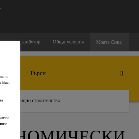
.
амери дистрибутор
Общи условия
Моята Сика
Вашия
о Вас,
Жилищно строителство
да
витки
яние
ИКОНОМИЧЕСКИ