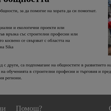
бщности, за да помогне на хората да си помогнат.
циални и екологични проекти или
във връзка със строителни професии или
о косвено се свързват с областта на
на Sika
д с други, са подпомагане на общностите в развитието н
 на обученията в строителни професии и търговия и пре
ия региони.
ни
Помощ?