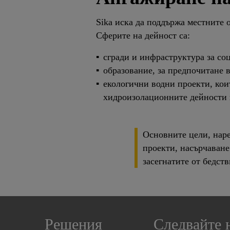
Sika иска да поддържа местните о
Сферите на дейност са:
сгради и инфраструктура за со
образование, за предпочитане 
екологични водни проекти, коит
хидроизолационните дейности 
Основните цели, наре
проекти, насърчаване
засегнатите от бедств
Решения
Следвайте 