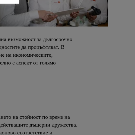
лна възможност за дългосрочно
щностите да процъфтяват. В
не на икономическите,
елно е аспект от голямо
ането на стойност по време на
а действащите дъщерни дружества.
аконово съответствие и