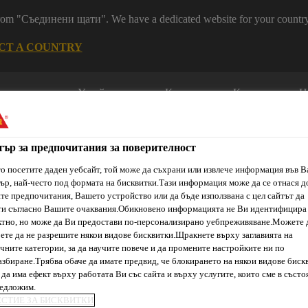
 from "Съединени щати". We have a dedicated website for your country
CT A COUNTRY
Устойчивост
Кариери
Контакт
Н
тър за предпочитания за поверителност
о посетите даден уебсайт, той може да съхрани или извлече информация във 
ър, най-често под формата на бисквитки.Тази информация може да се отнася д
е предпочитания, Вашето устройство или да бъде използвана с цел сайтът да
ти съгласно Вашите очаквания.Обикновено информацията не Ви идентифицира
ти & Ресурси
Услуги и Обучения
За нас
Сика Каталог
тно, но може да Ви предостави по-персонализирано уебпреживяване.Можете 
ете да не разрешите някои видове бисквитки.Щракнете върху заглавията на
чните категории, за да научите повече и да промените настройките ни по
збиране.Трябва обаче да имате предвид, че блокирането на някои видове биск
да има ефект върху работата Ви със сайта и върху услугите, които сме в състо
КОЛОГИЧНИ И 
редложим.
ЕСТИЕ ЗА БИСКВИТКИ