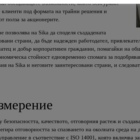
 най-обещаващите възможности, които осигуряват
е клиенти под формата на трайни решения и
от полза за акционерите.
е позволява на Sika да споделя създадената
овани страни, да бъде надежден работодател, привлекате
латец и добър корпоративен гражданин, помагайки на об
ономическа стойност едновременно спомага за подобрява
ия на Sika и неговите заинтересовани страни, и следоват
змерение
у безопасността, качеството, отговорния растеж и създав
легира отговорността за спазването на околната среда н
управление в съответствие с ISO 14001, която включва з