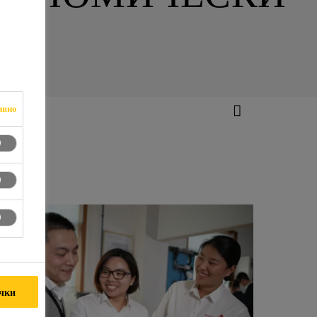
ивно
ички