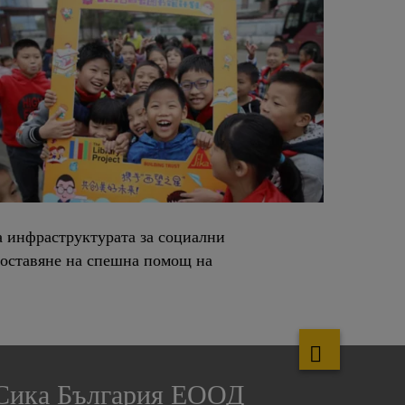
а инфраструктурата за социални
доставяне на спешна помощ на
Сика България ЕООД