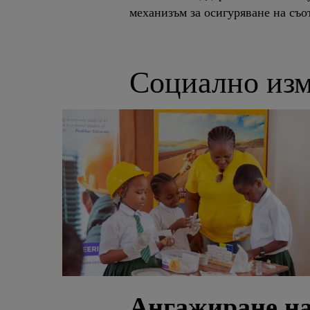
механизъм за осигуряване на съо
Социално из
Ангажиране на