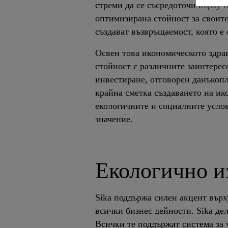
стреми да се съсредоточи върху
оптимизирана стойност за своит
създават възвръщаемост, която е 
Освен това икономическото здрав
стойност с различните заинтерес
инвестиране, отговорен данъкоп
крайна сметка създаването на ик
екологичните и социалните услов
значение.
Екологично и
Sika поддържа силен акцент върх
всички бизнес дейности. Sika де
Всички те поддържат система за 