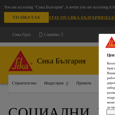
You are accessing "Сика България", it seems you are accessing it
TO SIKA USA
STAY ON СИКА БЪЛГАРИЯ
SELE
Сика Груп
Countries
Цен
Сика България
Когат
брауз
Вашит
рабо
Строителство
Индустрия
Проекти
Докумен
дирек
избер
разли
подра
може 
СОЦИАЛНИ, Е
да п
ИЗВ