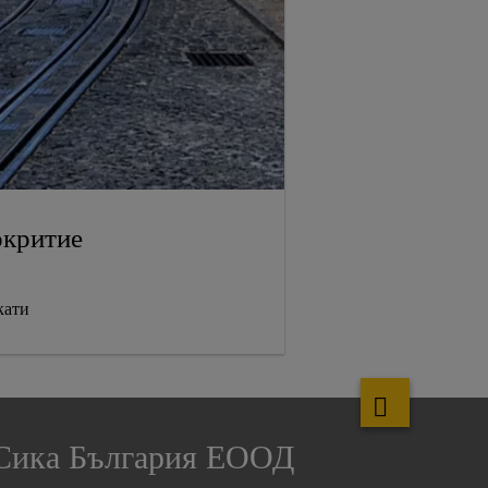
окритие
кати
Сика България ЕООД