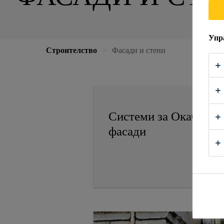
Упр
Строителство
Фасади и стени
Системи за Окачени
фасади