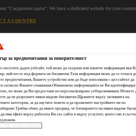
 from "Съединени щати". We have a dedicated website for your country
CT A COUNTRY
Устойчивост
Кариери
Контакт
Н
тър за предпочитания за поверителност
о посетите даден уебсайт, той може да съхрани или извлече информация във 
ър, най-често под формата на бисквитки.Тази информация може да се отнася д
е предпочитания, Вашето устройство или да бъде използвана с цел сайтът да
ти съгласно Вашите очаквания.Обикновено информацията не Ви идентифицира
тно, но може да Ви предостави по-персонализирано уебпреживяване.Можете 
ете да не разрешите някои видове бисквитки.Щракнете върху заглавията на
ти & Ресурси
Услуги и Обучения
За нас
Сика Каталог
чните категории, за да научите повече и да промените настройките ни по
збиране.Трябва обаче да имате предвид, че блокирането на някои видове биск
да има ефект върху работата Ви със сайта и върху услугите, които сме в състо
редложим.
ЕСТИЕ ЗА БИСКВИТКИ
ЕНИ