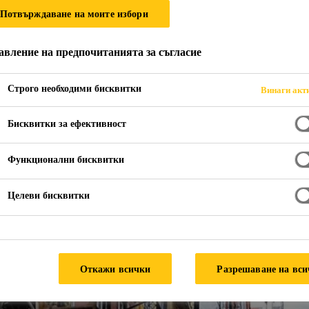
Потвърждаване на моите избори
авление на предпочитанията за съгласие
Строго необходими бисквитки
Винаги акт
Бисквитки за ефективност
Системи за Врати
Функционални бисквитки
Прозорци; Специални
Целеви бисквитки
уплътнения
Откажи всички
Разрешаване на вс