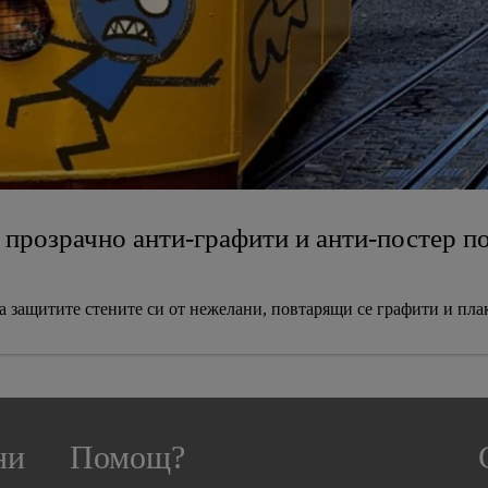
- прозрачно анти-графити и анти-постер п
да защитите стените си от нежелани, повтарящи се графити и пла
ни
Помощ?