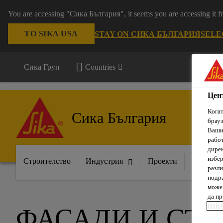
You are accessing "Сика България", it seems you are accessing it
TO SIKA USA
STAY ON СИКА БЪЛГАРИЯ
SELE
Сика Груп
Countries
Цен
Когат
Сика България
брауз
Вашит
рабо
дирек
избер
Строителство
Индустрия
Проекти
Докумен
разли
подра
може 
да п
ИЗВ
ФАСАДИ И СТ