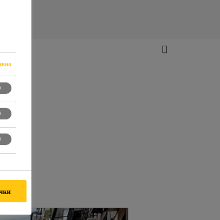
ивно
ички