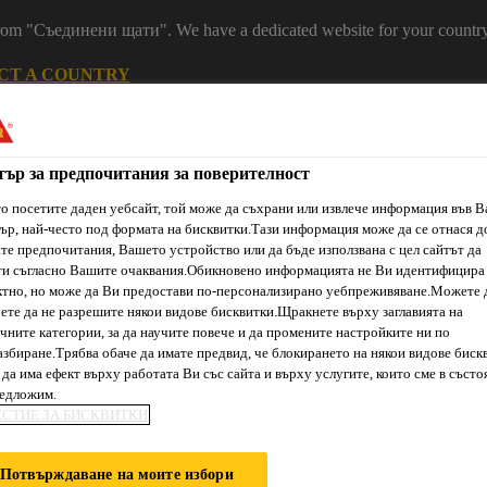
 from "Съединени щати". We have a dedicated website for your country
CT A COUNTRY
Устойчивост
Кариери
Контакт
Н
тър за предпочитания за поверителност
о посетите даден уебсайт, той може да съхрани или извлече информация във 
ър, най-често под формата на бисквитки.Тази информация може да се отнася д
е предпочитания, Вашето устройство или да бъде използвана с цел сайтът да
ти съгласно Вашите очаквания.Обикновено информацията не Ви идентифицира
тно, но може да Ви предостави по-персонализирано уебпреживяване.Можете 
ете да не разрешите някои видове бисквитки.Щракнете върху заглавията на
чните категории, за да научите повече и да промените настройките ни по
ти & Ресурси
Услуги и Обучения
За нас
Сика Каталог
збиране.Трябва обаче да имате предвид, че блокирането на някои видове биск
да има ефект върху работата Ви със сайта и върху услугите, които сме в състо
редложим.
ЕСТИЕ ЗА БИСКВИТКИ
ЛОЧКИ
Потвърждаване на моите избори