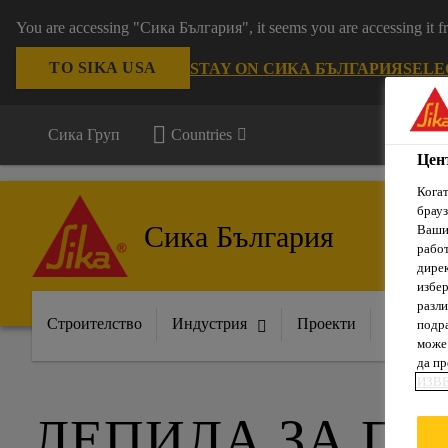
You are accessing "Сика България", it seems you are accessing it
TO SIKA USA
STAY ON СИКА БЪЛГАРИЯ
SELE
Сика Груп
Countries
Цен
Когат
брауз
Сика България
Вашит
рабо
дирек
избер
разли
Строителство
Индустрия
Проекти
Докумен
подра
може 
да п
ИЗВ
ЛЕПИЛА ЗА П