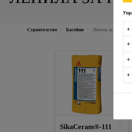
Упр
Строителство
Басейни
Лепила за плочки
SikaCeram®-111