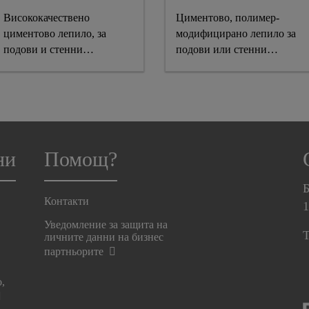
Висококачествено
Циментово, полимер-
циментово лепило, за
модифицирано лепило за
подови и стенни
подови или стенни
керамични плочки, за
керамични плочки, за
вътрешна и външна
вътрешна и външна
употреба, с висока
употреба, с висока
устойчивост на свличане и
устойчивост на свличане и
удължено отворено време
удължено отворено време
за работа. Клас C1TE
за работа.
ни
Помощ?
съгласно EN 12004
C2TE съгласно EN 12004
Б
Контакти
Уведомление за защита на
T
личните данни на бизнес
партньорите
о,