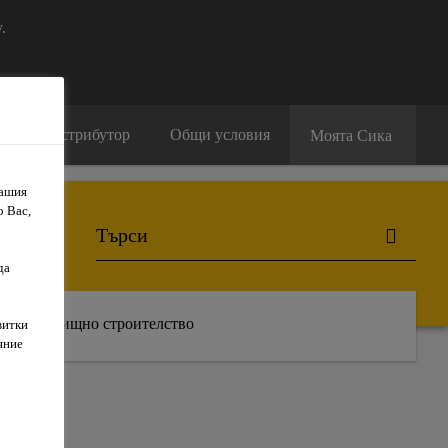
.
амери дистрибутор
Общи условия
Моята Сика
Вашия
о Вас,
да
Жилищно строителство
витки
яние