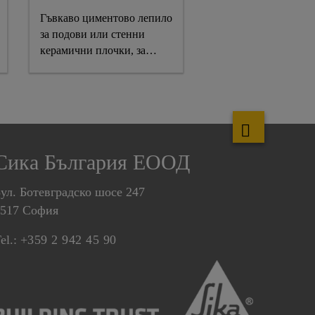
Гъвкаво циментово лепило
за подови или стенни
керамични плочки, за
вътрешна и външна
употреба, с висока
устойчивост на свличане и
дълго отворено време за
работа.
C2TE S1 съгласно EN
Сика България ЕООД
12004
ул. Ботевградско шосе 247
1517 София
el.:
+359 2 942 45 90