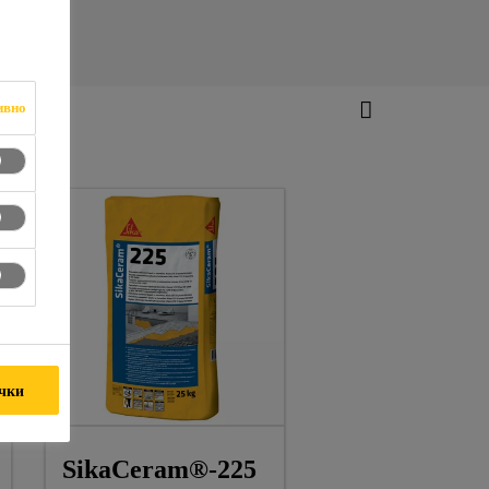
ивно
ички
SikaCeram®-225