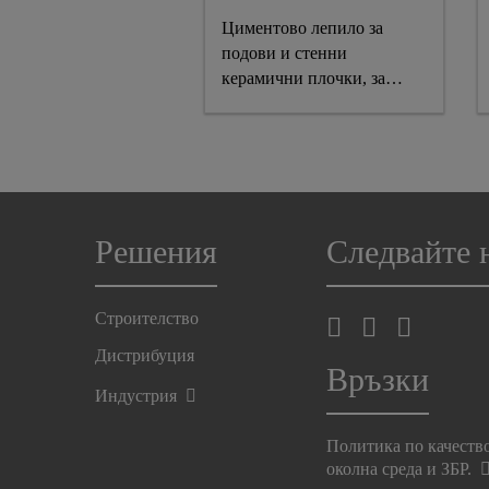
Циментово лепило за
подови и стенни
керамични плочки, за
вътрешна и външна
употреба, с висока
устойчивост на свличане.
Клас C1T съгласно EN
12004
Решения
Следвайте 
Строителство
Дистрибуция
Връзки
Индустрия
Политика по качеств
околна среда и ЗБР.