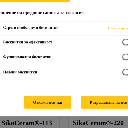
авление на предпочитанията за съгласие
Строго необходими бисквитки
Винаги акт
Бисквитки за ефективност
Функционални бисквитки
Целеви бисквитки
Откажи всички
Разрешаване на вс
SikaCeram®-113
SikaCeram®-220