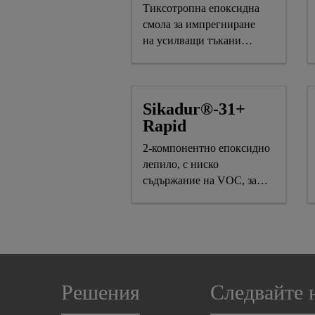
Тиксотропна епоксидна
смола за импрегниране
на усилващи тъкани
SikaWrap®
Sikadur®-31+
Rapid
2-компонентно епоксидно
лепило, с ниско
съдържание на VOC, за
конструктивно залепване и
възстановяване на бетон
Решения
Следвайте 