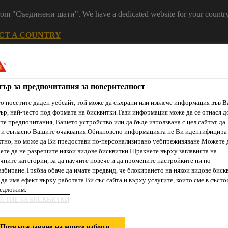
 from "Съединени щати". We have a dedicated website for your country
CT A COUNTRY
Устойчивост
Кариери
Контакт
Н
тър за предпочитания за поверителност
о посетите даден уебсайт, той може да съхрани или извлече информация във 
ър, най-често под формата на бисквитки.Тази информация може да се отнася д
е предпочитания, Вашето устройство или да бъде използвана с цел сайтът да
ти съгласно Вашите очаквания.Обикновено информацията не Ви идентифицира
тно, но може да Ви предостави по-персонализирано уебпреживяване.Можете 
ете да не разрешите някои видове бисквитки.Щракнете върху заглавията на
чните категории, за да научите повече и да промените настройките ни по
ти & Ресурси
Услуги и Обучения
За нас
Сика Каталог
збиране.Трябва обаче да имате предвид, че блокирането на някои видове биск
да има ефект върху работата Ви със сайта и върху услугите, които сме в състо
редложим.
ЕСТИЕ ЗА БИСКВИТКИ
ЪСТАВИ
Потвърждаване на моите избори