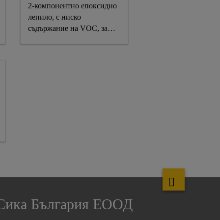
2-компонентно епоксидно
КСИДНО
лепило, с ниско
съдържание на VOC, за
конструктивно залепване и
възстановяване на бетон
Сика България ЕООД