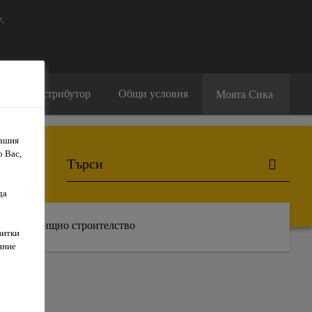
.
амери дистрибутор
Общи условия
Моята Сика
Вашия
о Вас,
да
Жилищно строителство
витки
яние