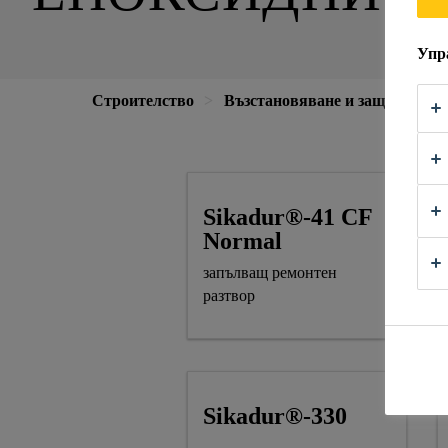
Упр
Строителство
Възстановяване и защита
Sikadur®-41 CF
Normal
запълващ ремонтен
разтвор
Sikadur®-330