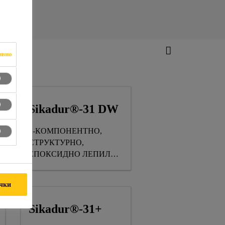
ивно
Sikadur®-31 DW
2-КОМПОНЕНТНО,
СТРУКТУРНО,
ЕПОКСИДНО ЛЕПИЛО,
С ОДОБРЕНИЕ ЗА
КОНТАКТ С ПИТЕЙНА
ички
ВОДА
Sikadur®-31+