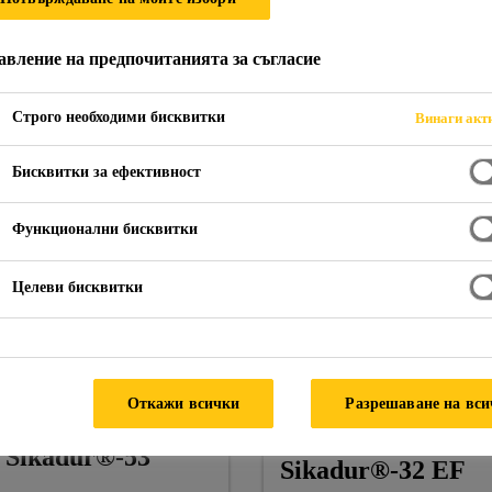
авление на предпочитанията за съгласие
Епоксидни състави
Строго необходими бисквитки
Винаги акт
Бисквитки за ефективност
Функционални бисквитки
Sikadur®-30
Sikadur®-300
2-компонентно епоксидно
Епоксидна смола за
Целеви бисквитки
структурно лепило за
импрегниране на
залепване на
усилващи тъкани
допълнителна армировка
SikaWrap®
Откажи всички
Разрешаване на вс
Sikadur®-53
Sikadur®-32 EF