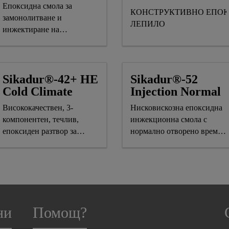
Епоксидна смола за
КОНСТРУКТИВНО ЕПО
замонолитване и
ЛЕПИЛО
инжектиране на
пукнатини за приложение
в мокри условия и под
вода
Sikadur®-42+ HE
Sikadur®-52
Cold Climate
Injection Normal
Висококачествен, 3-
Нисковискозна епоксидна
компонентен, течлив,
инжекционна смола с
епоксиден разтвор за
нормално отворено време
студени климатични
за работа
условия
ни
Помощ?