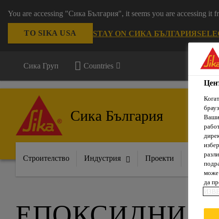
You are accessing "Сика България", it seems you are accessing it
TO SIKA USA
STAY ON СИКА БЪЛГАРИЯ
SELE
Сика Груп
Countries
Цен
Когат
брауз
Сика България
Вашит
рабо
дирек
избер
разли
Строителство
Индустрия
Проекти
Докумен
подра
може 
да п
ИЗВ
ЕПОКСИДНИ С