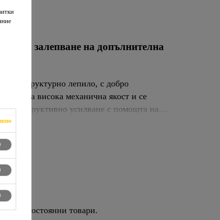
витки
яние
пило за залепване на допълнителна
опно, структурно лепило, с добро
ритежава висока механична якост и се
а и конструктивно усилване с помощта на
ивно
ето на постоянни товари.