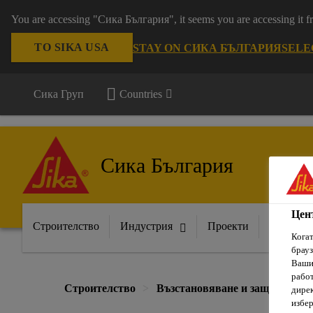
You are accessing "Сика България", it seems you are accessing it
TO SIKA USA
STAY ON СИКА БЪЛГАРИЯ
SELE
Сика Груп
Countries
Сика България
Цен
Строителство
Индустрия
Проекти
Докумен
Когат
брауз
Вашит
рабо
Строителство
Възстановяване и защита
дирек
избер