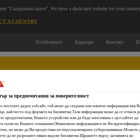
 from "Съединени щати". We have a dedicated website for your country
CT A COUNTRY
Устойчивост
Кариери
Контакт
Н
тър за предпочитания за поверителност
ти & Ресурси
Услуги и Обучения
За нас
Сика Каталог
о посетите даден уебсайт, той може да съхрани или извлече информация във 
ър, най-често под формата на бисквитки.Тази информация може да се отнася д
е предпочитания, Вашето устройство или да бъде използвана с цел сайтът да
ти съгласно Вашите очаквания.Обикновено информацията не Ви идентифицира
Епоксидни състави
Sikadur®-30
тно, но може да Ви предостави по-персонализирано уебпреживяване.Можете 
ете да не разрешите някои видове бисквитки.Щракнете върху заглавията на