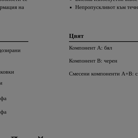
ормация на
Непропускливот към течн
Цвят
Компонент A: бял
дозирани
Компонент B: черен
аковки
Смесени компоненти A+B: с
и
офа
офа