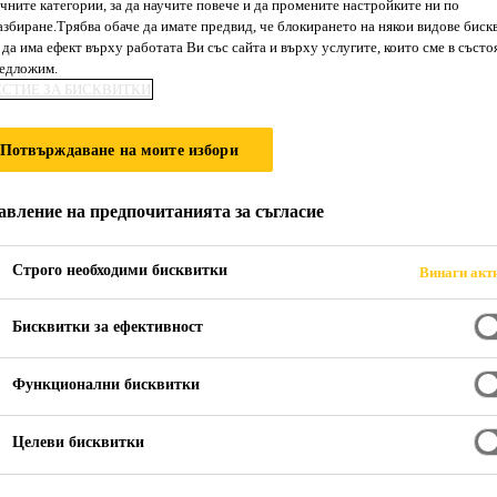
чните категории, за да научите повече и да промените настройките ни по
Sikadur®-30
збиране.Трябва обаче да имате предвид, че блокирането на някои видове биск
да има ефект върху работата Ви със сайта и върху услугите, които сме в състо
редложим.
ЕСТИЕ ЗА БИСКВИТКИ
2-компонентно епоксидно структурно ле
армировка
Потвърждаване на моите избори
Sikadur®-30 е 2-компонентно, епоксидно, тиксотр
авление на предпочитанията за съгласие
сцепление към повечето строителни материали. П
използва за залепване на допълнителна армировк
Строго необходими бисквитки
Винаги акт
стоманени ленти или ламели Sika® CarboDur®.
Прочети повече +
Бисквитки за ефективност
Sikadur®-30 има следните предимства:
Функционални бисквитки
Лесно смесване и нанасяне.
Не се нуждае от грунд.
Целеви бисквитки
Висока устойчивост на пълзене под въздействи