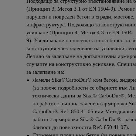
Подходящо за структурно възстановяване на 
(Принцип 3, Метод 3.1 от EN 1504-9). Ремонт
нарушен и повреден бетон в сгради, мостове,
инфраструктура. Подходящо за конструктивн
усилване (Принцип 4, Метод 4.3 от EN 1504-
9). Увеличаване на носещата способност на б
конструкция чрез залепване на усилващи лен
Лепило за залепване на допълнителна армиро
случаите на конструктивно усилване. Специа
за залепване на:
Ламели Sika®CarboDur® към бетон, зидари
(за повече подробности се обърнете към Ли
технически данни за Sika® CarboDur®, Ме
на работа с външна залепена армировка Si
CarboDur® Ref: 850 41 05 или Методология
работа с армировка Sika® CarboDur®, разп
близост до повърхността Ref: 850 41 07).
Стоманени плочи към бетон (за повече под