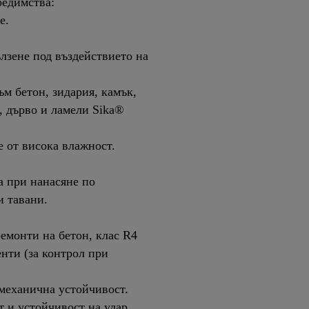
редимства:
е.
лзене под въздействието на
м бетон, зидария, камък,
, дърво и ламели Sika®
е от висока влажност.
а при нанасяне по
и тавани.
емонти на бетон, клас R4
нти (за контрол при
механична устойчивост.
 и устойчивост на удар.