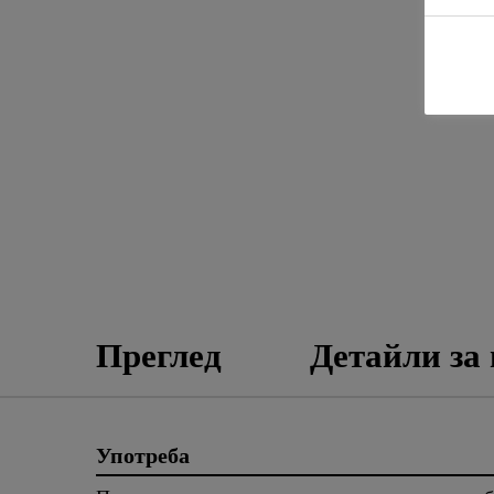
Преглед
Детайли за
Употреба