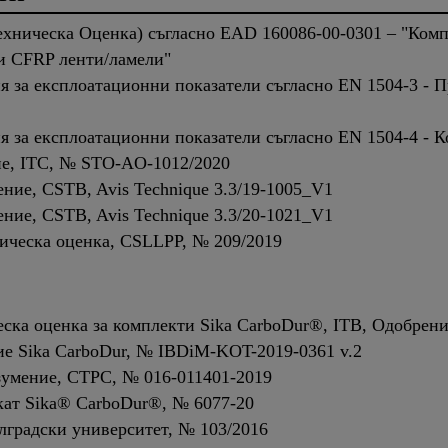
ехническа Оценка) съгласно EAD 160086-00-0301 – "Комп
и CFRP ленти/ламели"
 за експлоатационни показатели съгласно EN 1504-3 - П
 за експлоатационни показатели съгласно EN 1504-4 - 
ие, ITC, № STO-AO-1012/2020
ние, CSTB, Avis Technique 3.3/19-1005_V1
ние, CSTB, Avis Technique 3.3/20-1021_V1
ническа оценка, CSLLPP, № 209/2019
ска оценка за комплекти Sika CarboDur®, ITB, Одобрен
ие Sika CarboDur, № IBDiM-KOT-2019-0361 v.2
зумение, CTPC, № 016-011401-2019
кат Sika® CarboDur®, № 6077-20
лградски университет, № 103/2016