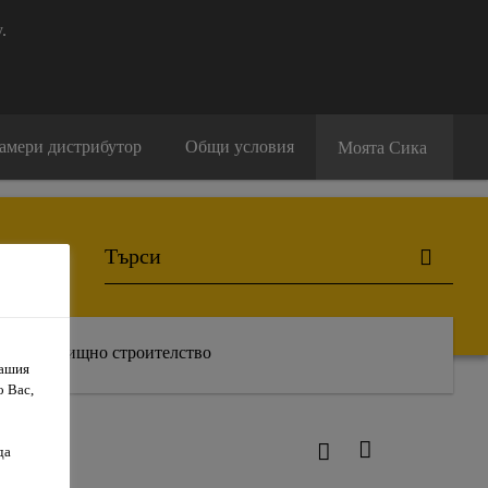
.
амери дистрибутор
Общи условия
Моята Сика
Жилищно строителство
Вашия
о Вас,
да