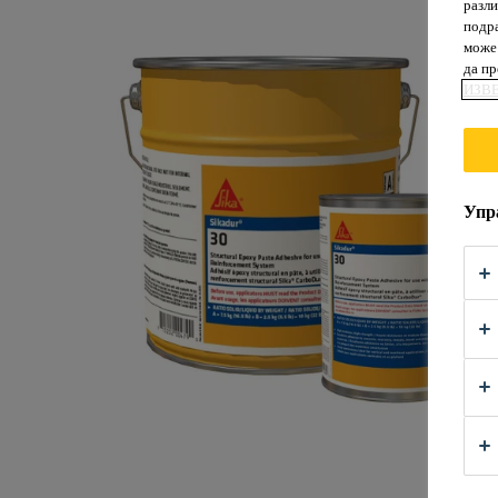
разли
подра
може 
да п
ИЗВ
Упр