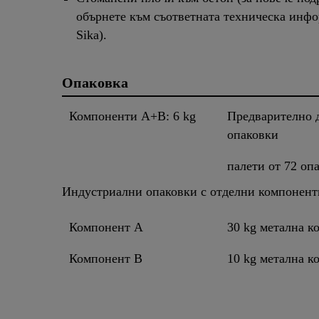
обърнете към съответната техническа инф
Sika).
Опаковка
Компоненти A+B: 6 kg
Предварително 
опаковки
палети от 72 оп
Индустриални опаковки с отделни компонент
Компонент A
30 kg метална к
Компонент B
10 kg метална к