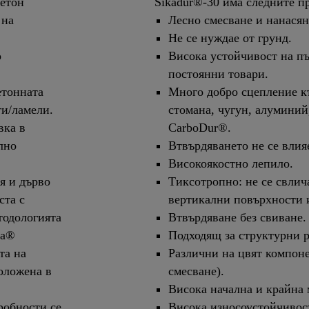
бетон
Sikadur®-30 има следните п
 на
Лесно смесване и нанасян
Не се нуждае от грунд.
о
Висока устойчивост на пъ
постоянни товари.
етонната
Много добро сцепление къ
ти/ламели.
стомана, чугун, алуминий
вка в
CarboDur®.
лно
Втвърдяването не се влия
Високоякостно лепило.
я и дърво
Тиксотропно: не се свлич
ста с
вертикални повърхности 
тодологията
Втвърдяване без свиване.
ka®
Подходящ за структурни р
та на
Различни на цвят компоне
оложена в
смесване).
Висока начална и крайна 
робности се
Висока износоустойчивост