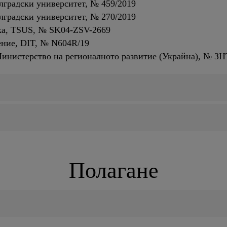
лградски университет, № 459/2019
лградски университет, № 270/2019
ка, TSUS, № SK04-ZSV-2669
ение, DIT, № N604R/19
Министерство на регионалното развитие (Украйна), № ЗН
Полагане