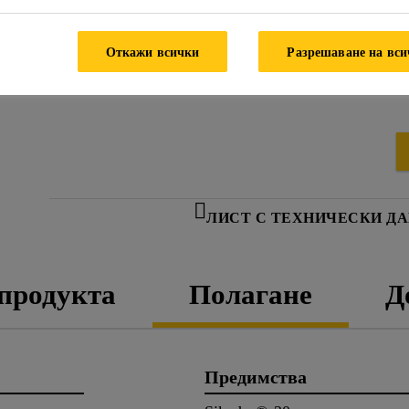
Откажи всички
Разрешаване на вс
ЛИСТ С ТЕХНИЧЕСКИ Д
 продукта
Полагане
Д
Предимства