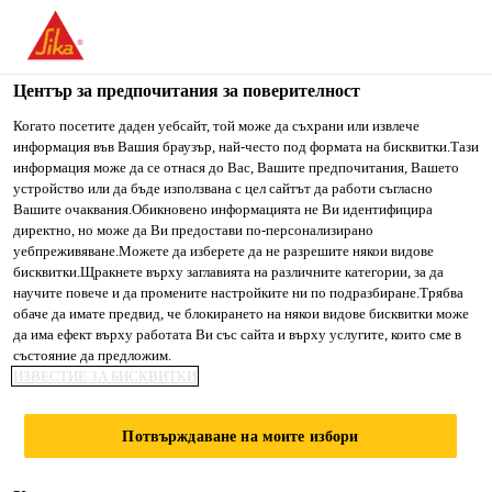
You are accessing "Сика България", it seems you are accessing
it from "Съединени щати". We have a dedicated website for
your country.
Център за предпочитания за поверителност
TO SIKA
STAY ON СИКА
SELECT A
Когато посетите даден уебсайт, той може да съхрани или извлече
информация във Вашия браузър, най-често под формата на бисквитки.Тази
USA
БЪЛГАРИЯ
COUNTRY
информация може да се отнася до Вас, Вашите предпочитания, Вашето
устройство или да бъде използвана с цел сайтът да работи съгласно
Вашите очаквания.Обикновено информацията не Ви идентифицира
Сика България
директно, но може да Ви предостави по-персонализирано
уебпреживяване.Можете да изберете да не разрешите някои видове
бисквитки.Щракнете върху заглавията на различните категории, за да
научите повече и да промените настройките ни по подразбиране.Трябва
обаче да имате предвид, че блокирането на някои видове бисквитки може
ВИДЕО:
да има ефект върху работата Ви със сайта и върху услугите, които сме в
състояние да предложим.
ИЗВЕСТИЕ ЗА БИСКВИТКИ
ПОЛАГАНЕ И
МОНТАЖ
Потвърждаване на моите избори