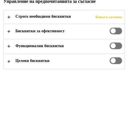
Управление на предпочитанията за съгласие
Строго необходими бисквитки
Винаги активно
Документи & Ресурси
Видео: Полагане и монтаж
Бисквитки за ефективност
Функционални бисквитки
Sika Sanisil
Целеви бисквитки
Sika Sanisil, силиконът, който се бори с влагата във
вашата баня. Открийте стъпка по стъпка как да
използвате силиконовия уплътнител, който се бори с
влагата във вашата баня и във всички мокри
помещения.
За да се покаже това съдържание, трябва да приемете
всички бисквитки в настройките на бисквитките и да
потвърдите избора си или като натиснете бутона „Accept