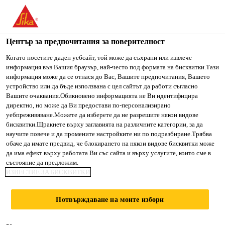
You are accessing "Сика България", it seems you are accessing
it from "Съединени щати". We have a dedicated website for
your country.
Център за предпочитания за поверителност
Строителство
...
Sikadur®-31+ Rapid
TO SIKA
STAY ON СИКА
SELECT A
Когато посетите даден уебсайт, той може да съхрани или извлече
информация във Вашия браузър, най-често под формата на бисквитки.Тази
USA
БЪЛГАРИЯ
COUNTRY
информация може да се отнася до Вас, Вашите предпочитания, Вашето
устройство или да бъде използвана с цел сайтът да работи съгласно
Вашите очаквания.Обикновено информацията не Ви идентифицира
Сика България
директно, но може да Ви предостави по-персонализирано
Sikadur®-31+
уебпреживяване.Можете да изберете да не разрешите някои видове
бисквитки.Щракнете върху заглавията на различните категории, за да
научите повече и да промените настройките ни по подразбиране.Трябва
Rapid
обаче да имате предвид, че блокирането на някои видове бисквитки може
да има ефект върху работата Ви със сайта и върху услугите, които сме в
състояние да предложим.
2-компонентно епоксидно лепило, с
ИЗВЕСТИЕ ЗА БИСКВИТКИ
ниско съдържание на VOC, за
конструктивно залепване и
Потвърждаване на моите избори
възстановяване на бетон