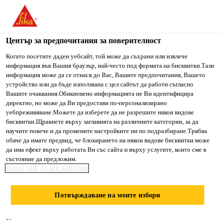
You are accessing "Сика България", it seems you are accessing
it from "Съединени щати". We have a dedicated website for
your country.
Център за предпочитания за поверителност
Строителство
...
Sikadur®-330
TO SIKA
STAY ON СИКА
SELECT A
Когато посетите даден уебсайт, той може да съхрани или извлече
информация във Вашия браузър, най-често под формата на бисквитки.Тази
USA
БЪЛГАРИЯ
COUNTRY
информация може да се отнася до Вас, Вашите предпочитания, Вашето
устройство или да бъде използвана с цел сайтът да работи съгласно
Вашите очаквания.Обикновено информацията не Ви идентифицира
Сика България
директно, но може да Ви предостави по-персонализирано
Sikadur®-330
уебпреживяване.Можете да изберете да не разрешите някои видове
бисквитки.Щракнете върху заглавията на различните категории, за да
научите повече и да промените настройките ни по подразбиране.Трябва
Тиксотропна епоксидна смола за
обаче да имате предвид, че блокирането на някои видове бисквитки може
да има ефект върху работата Ви със сайта и върху услугите, които сме в
импрегниране на усилващи тъкани
състояние да предложим.
SikaWrap®
ИЗВЕСТИЕ ЗА БИСКВИТКИ
Sikadur®-330 е двукомпонентна, тиксотропна,
Потвърждаване на моите избори
епоксидна смола за импрегниране и ламиниране
на тъкани за конструктивно усилване