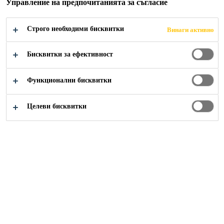
Управление на предпочитанията за съгласие
SikaWrap®.
Прочети повече +
Строго необходими бисквитки
Винаги активно
Лесно смесване и нанасяне
Бисквитки за ефективност
Подходящ за нанасяне с маламашка и валяк
Функционални бисквитки
Предназначен за ръчно импрегниране на
тъкани по сух и мокър способ
Целеви бисквитки
НАМЕРЕТЕ ДИСТРИБУТОР