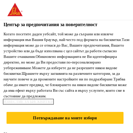
You are accessing "Сика България", it seems you are accessing
it from "Съединени щати". We have a dedicated website for
your country.
Център за предпочитания за поверителност
Строителство
...
Sikafloor®-102 Level
TO SIKA
STAY ON СИКА
SELECT A
Когато посетите даден уебсайт, той може да съхрани или извлече
информация във Вашия браузър, най-често под формата на бисквитки.Тази
USA
БЪЛГАРИЯ
COUNTRY
информация може да се отнася до Вас, Вашите предпочитания, Вашето
устройство или да бъде използвана с цел сайтът да работи съгласно
Вашите очаквания.Обикновено информацията не Ви идентифицира
Сика България
директно, но може да Ви предостави по-персонализирано
Sikafloor®-102
уебпреживяване.Можете да изберете да не разрешите някои видове
бисквитки.Щракнете върху заглавията на различните категории, за да
научите повече и да промените настройките ни по подразбиране.Трябва
Level
обаче да имате предвид, че блокирането на някои видове бисквитки може
да има ефект върху работата Ви със сайта и върху услугите, които сме в
състояние да предложим.
ПОЛИМЕР-МОДИФИЦИРАН
ИЗВЕСТИЕ ЗА БИСКВИТКИ
ЦИМЕНТОВ САМОРАЗЛИВЕН ПОД ЗА
ДЕБЕЛИНА ОТ 2-15 ММ
Потвърждаване на моите избори
Sikafloor®-102 Level е 1-компонентен, полимер-