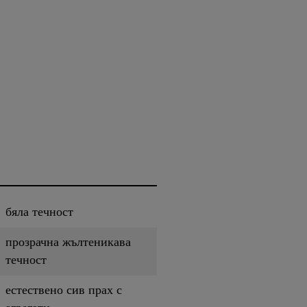
бяла течност
прозрачна жълтеникава
течност
естествено сив прах с