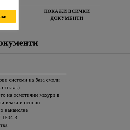
И ЗА
ПОКАЖИ ВСИЧКИ
ички
СНОСТ
ДОКУМЕНТИ
окументи
ови системи на база смоли
 отн.вл.)
ето на осмотични мехури в
при влажни основи
но нанансяне
 1504-3
тва