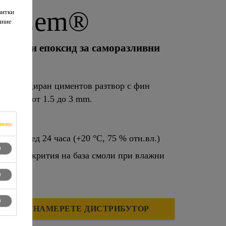
EpoCem®
витки
яние
имент и епоксид за саморазливни
m
 модифициран циментов разтвор с фин
 слоеве от 1.5 до 3 mm.
ивно
моли след 24 часа (+20 °C, 75 % отн.вл.)
ури в покрития на база смоли при влажни
НАМЕРЕТЕ ДИСТРИБУТОР