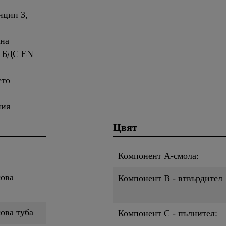
нцип 3,
 на
т БДС EN
ето
ния
Цвят
Компонент A-смола:
сова
Компонент B - втвърдител
сова туба
Компонент C - пълнител: