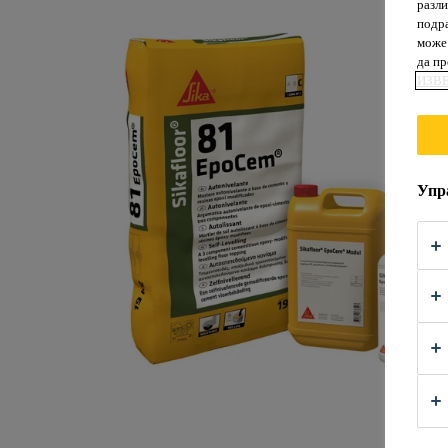
разли
подра
може 
да п
ИЗВ
Упр