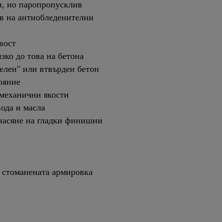
и, но паропропусклив
в на антиобледенителни
вост
ко до това на бетона
елен" или втвърден бетон
ояние
механични якости
ода и масла
анасяне на гладки финишни
 стоманената армировка