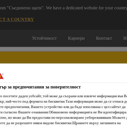
 from "Съединени щати". We have a dedicated website for your country
CT A COUNTRY
Устойчивост
Кариери
Контакт
Н
тър за предпочитания за поверителност
ти & Ресурси
Услуги и Обучения
За нас
Сика Каталог
о посетите даден уебсайт, той може да съхрани или извлече информация във 
ър, най-често под формата на бисквитки.Тази информация може да се отнася д
е предпочитания, Вашето устройство или да бъде използвана с цел сайтът да
ти съгласно Вашите очаквания.Обикновено информацията не Ви идентифицира
укти на циментова основа
Sikafloor®-81 EpoCem®
тно, но може да Ви предостави по-персонализирано уебпреживяване.Можете 
ете да не разрешите някои видове бисквитки.Щракнете върху заглавията на