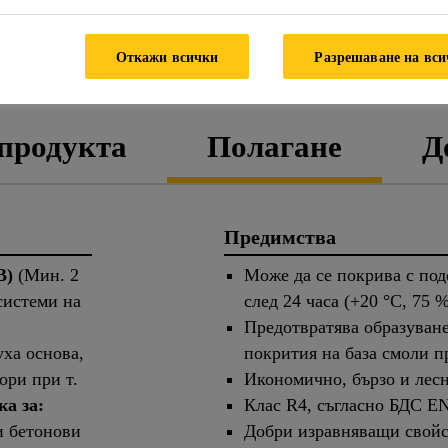
ЛИСТ С ТЕХНИЧЕСКИ
ДАНН
Откажи всички
Разрешаване на вс
ДАННИ
БЕЗОПА
 продукта
Полагане
Д
Предимства
B)
(Мин. 2
Може да се покрива с под
системи на
след 24 часа (+20 °C, 75 %
Предотвратява образуван
ха основа,
покрития на база смоли 
ори при т.
Икономично, бързо и лес
ка за:
Клас R4, съгласно БДС EN
и бетонови
Добри изравняващи свойс