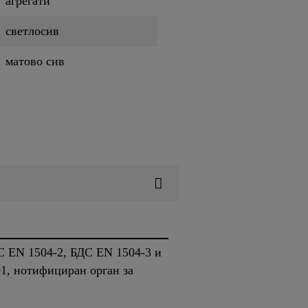
агрегати
светлосив
матово сив
С EN 1504-2, БДС EN 1504-3 и
01, нотифициран орган за