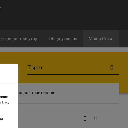
.
амери дистрибутор
Общи условия
Моята Сика
Жилищно строителство
Вашия
о Вас,
да