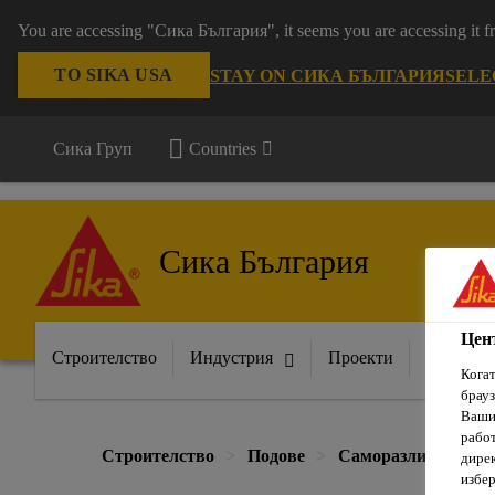
You are accessing "Сика България", it seems you are accessing it
TO SIKA USA
STAY ON СИКА БЪЛГАРИЯ
SELE
Сика Груп
Countries
Сика България
Цен
Строителство
Индустрия
Проекти
Докумен
Когат
брауз
Вашит
рабо
Строителство
Подове
Саморазливни прод
дирек
избер