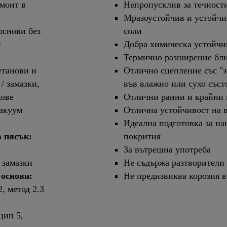
монт в
Непропусклив за течност
Мразоустойчив и устойчи
основи без
соли
и
Добра химическа устойчи
Термично разширение близ
етанови и
Отлично сцепление със "з
/ замазки,
във влажно или сухо съст
дове
Отлични ранни и крайни 
вакуум
Отлична устойчивост на в
Идеална подготовка за н
в пясък:
покрития
За вътрешна употреба
 замазки
Не съдържа разтворители
 основи:
Не предизвиква корозия в
, метод 2.3
цип 5,