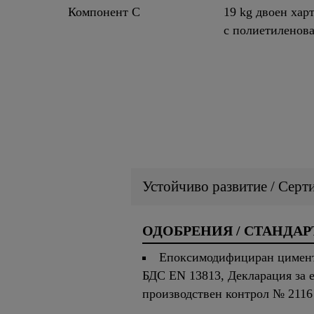
Компонент C
19 kg двоен хар
с полиетиленов
Устойчиво развитие / Серт
ОДОБРЕНИЯ / СТАНДАР
Епоксимодифициран цименто
БДС EN 13813, Декларация за е
производствен контрол № 2116