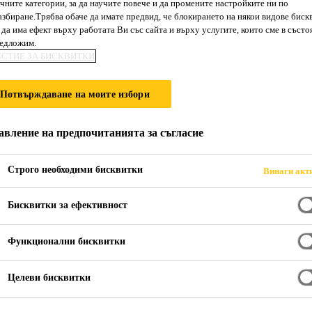
чните категории, за да научите повече и да промените настройките ни по
Sikafloor®-81 
збиране.Трябва обаче да имате предвид, че блокирането на някои видове биск
да има ефект върху работата Ви със сайта и върху услугите, които сме в състо
редложим.
ЕСТИЕ ЗА БИСКВИТКИ
3-компонентен разтвор, комбинация от ц
подови замазки с дебелина от 1.5 до 3 m
Потвърждаване на моите избори
Sikafloor®-81 EpoCem® е 3-компонентен, епокси
авление на предпочитанията за съгласие
пълнител за саморазливни подови замазки в тънки
Строго необходими бисквитки
Винаги акт
Може да се покрива с подови системи на база с
Бисквитки за ефективност
Предотвратява образуването на осмотични мех
основи
Функционални бисквитки
Икономично, бързо и лесно нанансяне
Целеви бисквитки