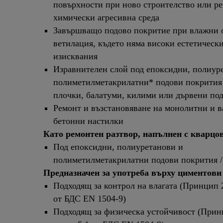
повърхности при ново строителство или ре
химически агресивна среда
Завършващо подово покритие при влажни 
ветилация, където няма високи естетическ
изисквания
Изравнителен слой под епоксидни, полиур
полиметилметакрилатни* подови покрития 
плочки, балатуми, килими или дървени по
Ремонт и възстановяване на монолитни и 
бетонни настилки
Като ремонтен разтвор, напълнен с кварцо
Под епоксидни, полиуретанови и
полиметилметакрилатни подови покрития /
Предназначен за употреба върху циментови
Подходящ за контрол на влагата (Принцип 2
от БДС EN 1504-9)
Подходящ за физическа устойчивост (Прин