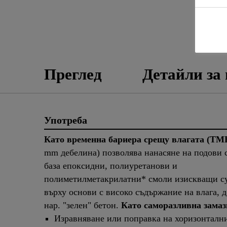
Преглед
Детайли за
Употреба
Като временна бариера срещу влагата (TM
mm дебелина) позволява нанасяне на подови 
база епоксидни, полиуретанови и
полиметилметакрилатни* смоли изискващи су
върху основи с високо съдържание на влага, д
нар. "зелен" бетон.
Като саморазливна замаз
Изравняване или поправка на хоризонталн