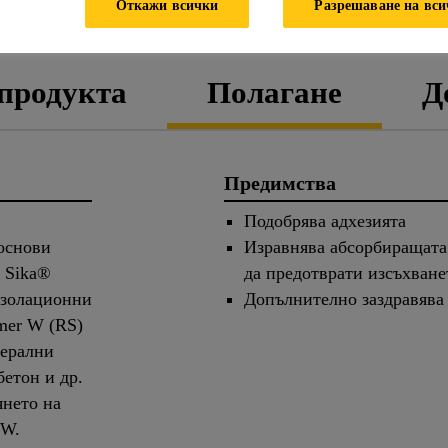
Откажи всички
Разрешаване на вс
Т С ТЕХНИЧЕСКИ ДАННИ
ДАННИ ЗА БЕЗОПАС
 продукта
Полагане
Д
Предимства
Подобрява адхезията
основи
Изравнява абсорбиращата 
а Sika®
да предотврати изсъхване
изолационни
Допълнително заздравява
imer W (RS)
нерални
бетон и др.
янето на
0 W.