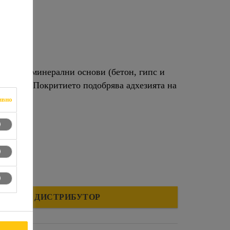
ране на минерални основи (бетон, гипс и
окрития. Покритието подобрява адхезията на
ивно
МЕРЕТЕ ДИСТРИБУТОР