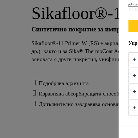
да п
Sikafloor®-11 
ИЗВ
Синтетично покритие за импрегнир
Sikafloor®-11 Primer W (RS) е акрилатен г
Упр
др.), както и за Sika® ThermoCoat Acryl C
основата с други покрития, унифицира и на
Подобрява адхезията
Изравнява абсорбиращата способност на 
Допълнително заздравява основата