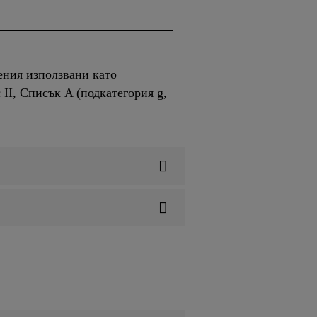
ения използвани като
II, Списък A (подкатегория g,