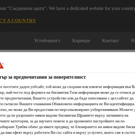
 from "Съединени щати". We have a dedicated website for your country
CT A COUNTRY
Устойчивост
Кариери
Контакт
Н
тър за предпочитания за поверителност
о посетите даден уебсайт, той може да съхрани или извлече информация във 
ър, най-често под формата на бисквитки.Тази информация може да се отнася д
ти & Ресурси
Услуги и Обучения
За нас
Сика Каталог
е предпочитания, Вашето устройство или да бъде използвана с цел сайтът да
ти съгласно Вашите очаквания.Обикновено информацията не Ви идентифицира
тно, но може да Ви предостави по-персонализирано уебпреживяване.Можете 
ете да не разрешите някои видове бисквитки.Щракнете върху заглавията на
чните категории, за да научите повече и да промените настройките ни по
укти на циментова основа
Sikafloor®-11 Primer W (RS)
збиране.Трябва обаче да имате предвид, че блокирането на някои видове биск
да има ефект върху работата Ви със сайта и върху услугите, които сме в състо