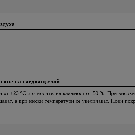
здуха
асяне на следващ слой
и от +23 °C и относителна влажност от 50 %. При висок
щават, а при ниски температури се увеличават. Нови покр