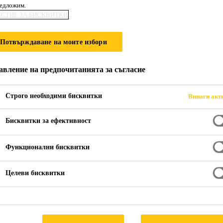
редложим.
Primer W (RS)
ЕСТИЕ ЗА БИСКВИТКИ
Потвърждаване на моите избори
ане на различни повърхности
рунд използван, като предварително покритие за импрегни
авление на предпочитанията за съгласие
olor фасадни бои и Sikalastic®-200 W хидроизолационни п
малява абсорбцията.
Строго необходими бисквитки
Винаги акт
Бисквитки за ефективност
Функционални бисквитки
основата, за да предотврати изсъхването на газобетона
Целеви бисквитки
НА