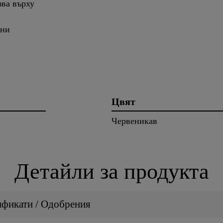
зва върху
дни
Цвят
Червеникав
Детайли за продукта
ификати / Одобрения