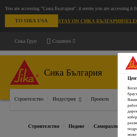
You are accessing "Сика България", it seems you are accessing it
TO SIKA USA
STAY ON СИКА БЪЛГАРИЯ
SELE
Сика Груп
Countries
Сика България
Цен
Когат
брауз
Строителство
Индустрия
Проекти
Докумен
Вашит
рабо
дирек
избер
разли
Строителство
Подове
Саморазливни прод
подра
може 