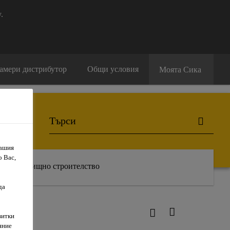
.
амери дистрибутор
Общи условия
Моята Сика
Вашия
о Вас,
Жилищно строителство
да
витки
яние