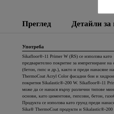
ЛИС
Преглед
Детайли за
Употреба
Sikafloor®-11 Primer W (RS) се използва като
предварително покритие за импрегниране на 
(бетон, гипс и др.), както и преди нанасяне н
ThermoCoat Acryl Color фасадни бои и хидро
покрития Sikalastic®-200 W. Sikafloor®-11 Pr
може да се нанася върху различни типове ми
основи, като циментови, гипсови, бетон, газо
Продукта се използва като грунд преди нанас
Sika® ThermoCoat продукти и Sikalastic®-20