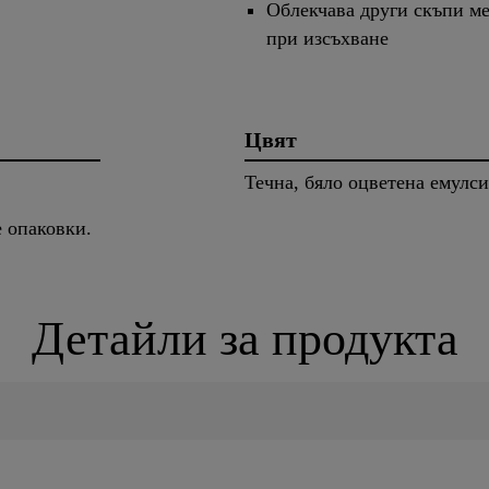
Облекчава други скъпи ме
при изсъхване
Цвят
Течна, бяло оцветена емулси
е опаковки.
Детайли за продукта