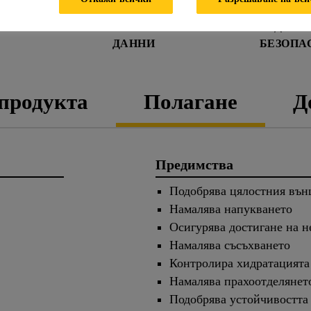
ЛИСТ С ТЕХНИЧЕСКИ
ДАНН
ДАННИ
БЕЗОПА
 продукта
Полагане
Д
Предимства
Подобрява цялостния вън
Намалява напукването
Осигурява достигане на н
Намалява съсъхването
Контролира хидратацията
Намалява прахоотделянет
Подобрява устойчивостта 