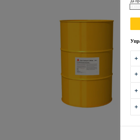
да п
ИЗВ
Упр