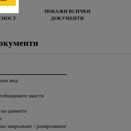
И ЗА
ПОКАЖИ ВСИЧКИ
СНОСТ
ДОКУМЕНТИ
окументи
шен вид
еобходимите якости
 на цимента
о
на замръзване / размразяване