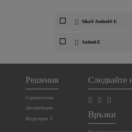
Sika® Antisol® E
Antisol-E
Решения
Следвайте 
Строителство
Дистрибуция
Връзки
Индустрия