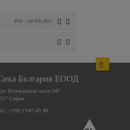
PDF - 149 KB (BG)
Сика България ЕООД
ул. Ботевградско шосе 247
1517 София
el.:
+359 2 942 45 90