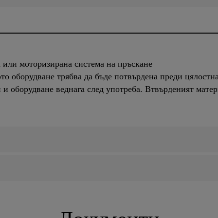
 или моторизирана система на пръскане
то оборудване трябва да бъде потвърдена преди цялостн
и оборудване веднага след употреба. Втвърденият матер