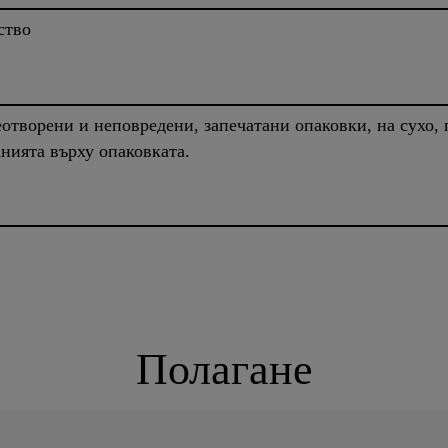
ство
отворени и неповредени, запечатани опаковки, на сухо,
анията върху опаковката.
Полагане