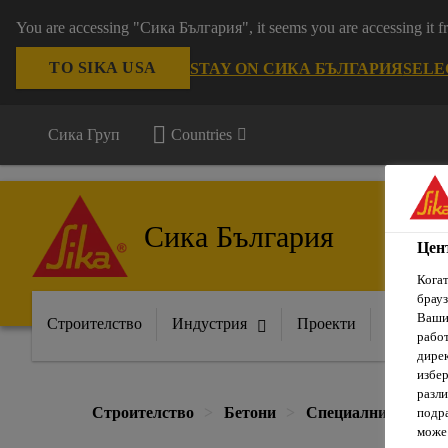
You are accessing "Сика България", it seems you are accessing it
TO SIKA USA
STAY ON СИКА БЪЛГАРИЯ
SELE
Сика Груп
Countries
Сика България
Цен
Когат
брауз
Вашит
Строителство
Индустрия
Проекти
Докумен
рабо
дирек
избер
разли
Строителство
Бетони
Специални добавк
подра
може 