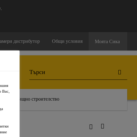
.
амери дистрибутор
Общи условия
Моята Сика
Вашия
о Вас,
Жилищно строителство
да
витки
яние