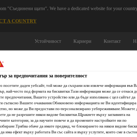
 from "Съединени щати". We have a dedicated website for your country
CT A COUNTRY
Устойчивост
Кариери
Контакт
Н
тър за предпочитания за поверителност
о посетите даден уебсайт, той може да съхрани или извлече информация във 
ър, най-често под формата на бисквитки.Тази информация може да се отнася д
е предпочитания, Вашето устройство или да бъде използвана с цел сайтът да
ти & Ресурси
Услуги и Обучения
За нас
Сика Каталог
ти съгласно Вашите очаквания.Обикновено информацията не Ви идентифицира
тно, но може да Ви предостави по-персонализирано уебпреживяване.Можете 
ете да не разрешите някои видове бисквитки.Щракнете върху заглавията на
чните категории, за да научите повече и да промените настройките ни по
и
Sika® Antisol® E
збиране.Трябва обаче да имате предвид, че блокирането на някои видове биск
да има ефект върху работата Ви със сайта и върху услугите, които сме в състо