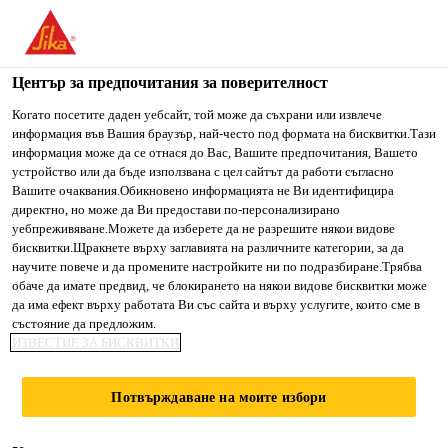
You are accessing "Сика България", it seems you are accessing
it from "Съединени щати". We have a dedicated website for
your country.
Център за предпочитания за поверителност
TO SIKA
STAY ON СИКА
SELECT A
Когато посетите даден уебсайт, той може да съхрани или извлече
информация във Вашия браузър, най-често под формата на бисквитки.Тази
USA
БЪЛГАРИЯ
COUNTRY
информация може да се отнася до Вас, Вашите предпочитания, Вашето
устройство или да бъде използвана с цел сайтът да работи съгласно
Вашите очаквания.Обикновено информацията не Ви идентифицира
Сика България
директно, но може да Ви предостави по-персонализирано
уебпреживяване.Можете да изберете да не разрешите някои видове
бисквитки.Щракнете върху заглавията на различните категории, за да
научите повече и да промените настройките ни по подразбиране.Трябва
обаче да имате предвид, че блокирането на някои видове бисквитки може
да има ефект върху работата Ви със сайта и върху услугите, които сме в
БЕТОНИ
състояние да предложим.
ИЗВЕСТИЕ ЗА БИСКВИТКИ
Потвърждаване на моите избори