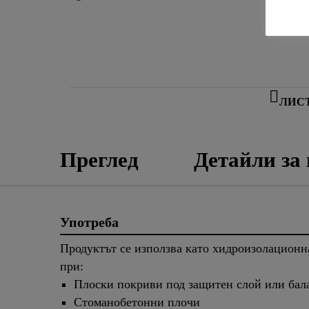
ЛИС
Преглед
Детайли за
Употреба
Продуктът се използва като хидроизолационн
при:
Плоски покриви под защитен слой или бал
Стоманобетонни плочи