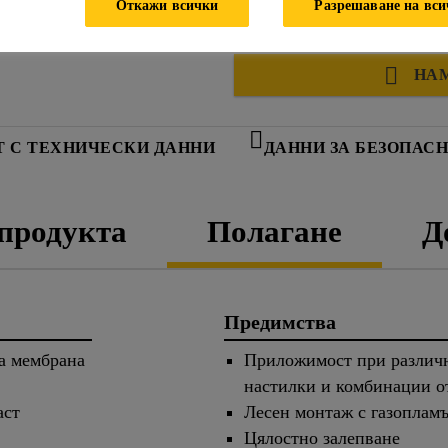
Откажи всички
Разрешаване на вс
НА
Т С ТЕХНИЧЕСКИ ДАННИ
ДАННИ ЗА БЕЗОПАС
 продукта
Полагане
Д
Предимства
а мембрана
Приложимост при различн
настилки и комбинации о
аст
Лесен монтаж с газопламъ
Цялостно залепване