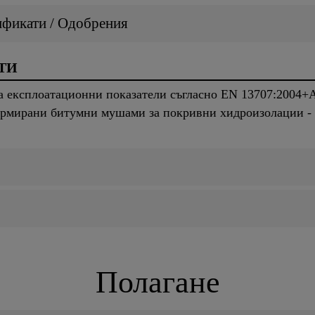
ификати / Одобрения
ТИ
а експлоатационни показатели съгласно EN 13707:2004+
рмирани битумни мушами за покривни хидроизолации - 
Полагане