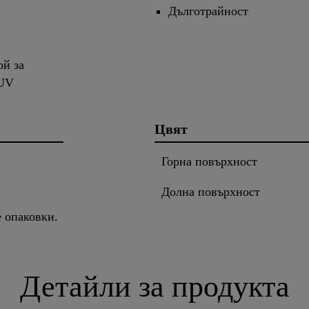
Дълготрайност
ой за
 UV
Цвят
Горна повърхност
Долна повърхност
е опаковки.
Детайли за продукта