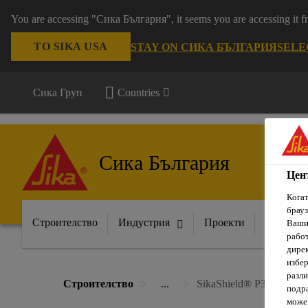
You are accessing "Сика България", it seems you are accessing it
TO SIKA USA
STAY ON СИКА БЪЛГАРИЯ
SELE
Сика Груп
Countries
Сика България
Цен
Когат
брауз
Строителство
Индустрия
Проекти
Докумен
Вашит
рабо
дирек
избер
разли
Строителство
...
SikaShield® P32 PE 2,5 
подра
може 