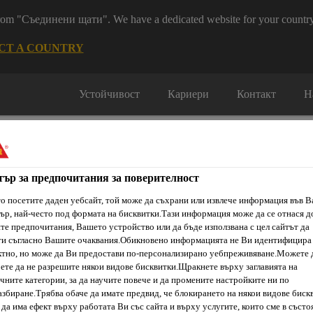
 from "Съединени щати". We have a dedicated website for your country
CT A COUNTRY
Устойчивост
Кариери
Контакт
Н
тър за предпочитания за поверителност
о посетите даден уебсайт, той може да съхрани или извлече информация във 
ър, най-често под формата на бисквитки.Тази информация може да се отнася д
ти & Ресурси
Услуги и Обучения
За нас
Сика Каталог
е предпочитания, Вашето устройство или да бъде използвана с цел сайтът да
ти съгласно Вашите очаквания.Обикновено информацията не Ви идентифицира
тно, но може да Ви предостави по-персонализирано уебпреживяване.Можете 
ете да не разрешите някои видове бисквитки.Щракнете върху заглавията на
чните категории, за да научите повече и да промените настройките ни по
kg/m²
збиране.Трябва обаче да имате предвид, че блокирането на някои видове биск
да има ефект върху работата Ви със сайта и върху услугите, които сме в състо