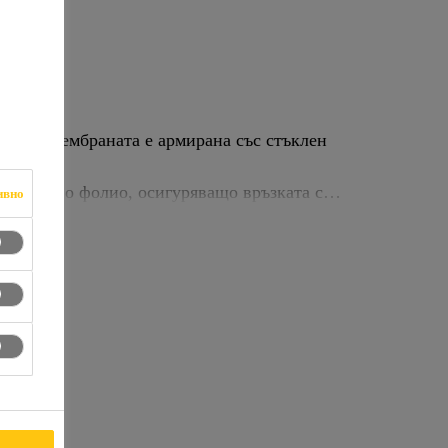
kg/m². Мембраната е армирана със стъклен
иетиленово фолио, осигуряващо връзката с
ивно
н мон-