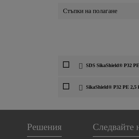
Стъпки на полагане
SDS SikaShield® P32 PE
SikaShield® P32 PE 2,5 
Решения
Следвайте 