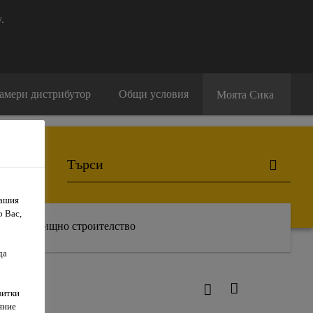
.
амери дистрибутор
Общи условия
Моята Сика
Вашия
о Вас,
Жилищно строителство
да
витки
яние