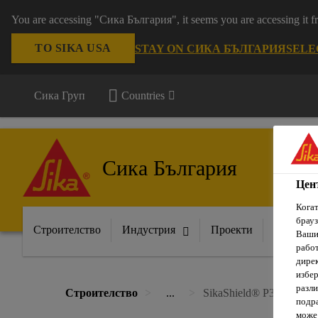
You are accessing "Сика България", it seems you are accessing it
TO SIKA USA
STAY ON СИКА БЪЛГАРИЯ
SELE
Сика Груп
Countries
Сика България
Цен
Когат
брауз
Строителство
Индустрия
Проекти
Докумен
Вашит
рабо
дирек
избер
разли
Строителство
...
SikaShield® P35 MG RO
подра
може 