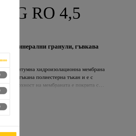
5 MG RO 4,5
а от минерални гранули, гъвкава
ивно
ирана, битумна хидроизолационна мембрана
рана с нетъкана полиестерна тъкан и е с
ата повърхност на мембраната е покрита с
но излагане на UV въздействия. Долната
ящо се фолио за газопламъчен монтаж.