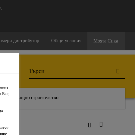
.
амери дистрибутор
Общи условия
Моята Сика
Вашия
о Вас,
Жилищно строителство
да
витки
яние