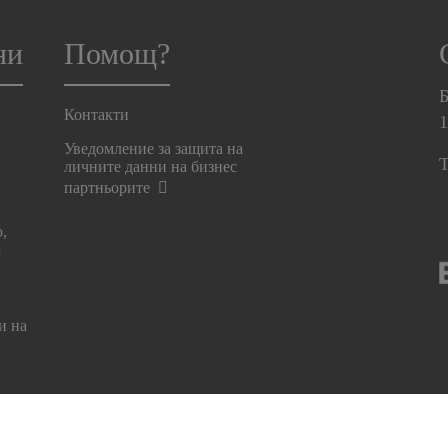
ни
Помощ?
Б
Контакти
Уведомление за защита на
T
личните данни на бизнес
партньорите
о,
и на
ост
Правна информация
Политика за "бисквитките"
Ц