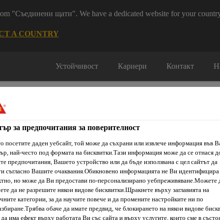
 from "Съединени щати". We have a dedicated website for your country
CT A COUNTRY
Устойчивост
Кариери
Контакт
Н
тър за предпочитания за поверителност
о посетите даден уебсайт, той може да съхрани или извлече информация във 
ър, най-често под формата на бисквитки.Тази информация може да се отнася д
ти & Ресурси
Услуги и Обучения
За нас
Сика Каталог
е предпочитания, Вашето устройство или да бъде използвана с цел сайтът да
ти съгласно Вашите очаквания.Обикновено информацията не Ви идентифицира
тно, но може да Ви предостави по-персонализирано уебпреживяване.Можете 
ете да не разрешите някои видове бисквитки.Щракнете върху заглавията на
чните категории, за да научите повече и да промените настройките ни по
 4,5 kg/m²
збиране.Трябва обаче да имате предвид, че блокирането на някои видове биск
да има ефект върху работата Ви със сайта и върху услугите, които сме в състо