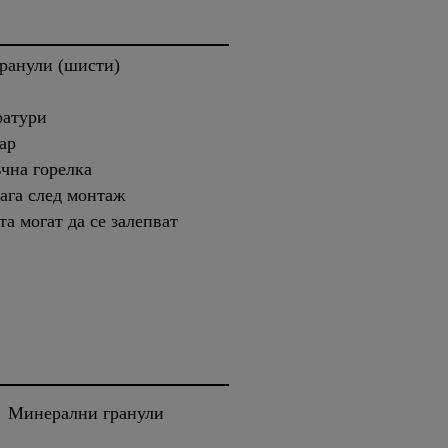
ранули (шисти)
ратури
ар
чна горелка
ага след монтаж
а могат да се залепват
Минерални гранули