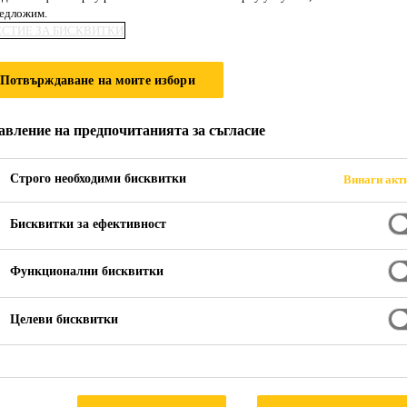
редложим.
SikaShield® P3
ЕСТИЕ ЗА БИСКВИТКИ
kg/m²
Потвърждаване на моите избори
авление на предпочитанията за съгласие
Пластомерна битумна мембрана с посипк
при -5 °C
Строго необходими бисквитки
Винаги акт
SikaShield® P35 MG RO 4,5 kg/m² е APP модифиц
Бисквитки за ефективност
за покриви, с тегло 4.5 kg/m². Мембраната е арми
огъваемост при ниски температури до -5 °C. Горн
Функционални бисквитки
минерални гранули (шисти), позволяващи постоян
Прочети повече +
повърхност на мембраната е покрита с лесно стап
Целеви бисквитки
Декоративни минерални гранули (шисти)
Цялостно залепване