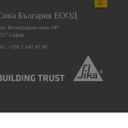
Сика България ЕООД
ул. Ботевградско шосе 247
1517 София
el.:
+359 2 942 45 90
ентър за предпочитания относно бисквитки
Imprint