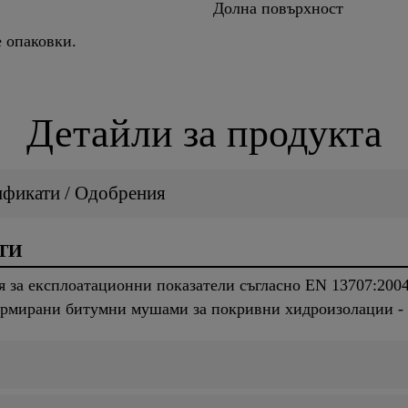
Долна повърхност
е опаковки.
Детайли за продукта
ификати / Одобрения
ТИ
я за експлоатационни показатели съгласно EN 13707:20
рмирани битумни мушами за покривни хидроизолации - 