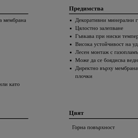
Предимства
а мембрана
Декоративни минерални г
Цялостно залепване
Гъвкава при ниски темпе
Висока устойчивост на уд
Лесен монтаж с газопламъ
Може да се боядисва ведн
Директно върху мембранат
плочки
или като
Цвят
Горна повърхност