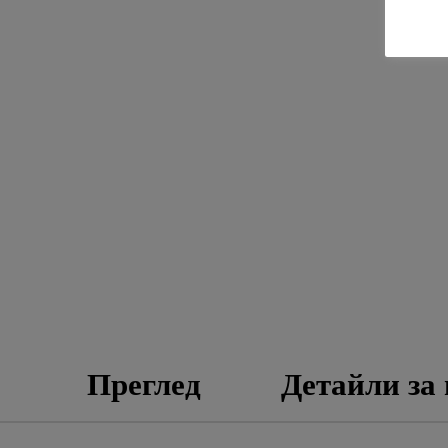
Преглед
Детайли за