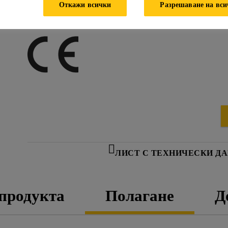
Гъвкава при ниски температури
Откажи всички
Разрешаване на вс
Висока устойчивост на удар
ЛИСТ С ТЕХНИЧЕСКИ Д
 продукта
Полагане
Д