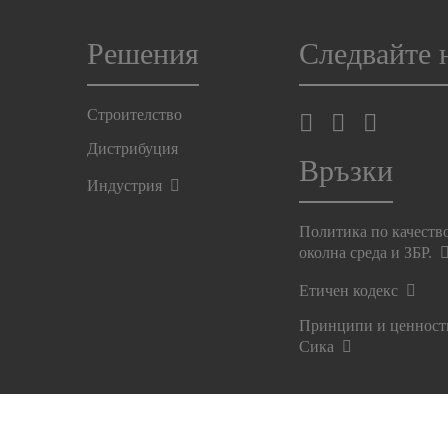
Решения
Следвайте 
Строителство
Дистрибуция
Връзки
Индустрия
Политика по качеств
околна среда и ЗБР.
Етичен кодекс
Принципи и ценност
Сика
Упражнете правата си
Декларация за поверителн