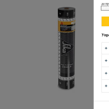
да п
ИЗВ
Упр