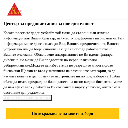
You are accessing "Сика България", it seems you are accessing
it from "Съединени щати". We have a dedicated website for
your country.
Център за предпочитания за поверителност
Строителство
...
SikaShield® P47 S 4 mm
TO SIKA
STAY ON СИКА
SELECT A
Когато посетите даден уебсайт, той може да съхрани или извлече
информация във Вашия браузър, най-често под формата на бисквитки.Тази
USA
БЪЛГАРИЯ
COUNTRY
информация може да се отнася до Вас, Вашите предпочитания, Вашето
устройство или да бъде използвана с цел сайтът да работи съгласно
Вашите очаквания.Обикновено информацията не Ви идентифицира
Сика България
директно, но може да Ви предостави по-персонализирано
SikaShield® P47 S
уебпреживяване.Можете да изберете да не разрешите някои видове
бисквитки.Щракнете върху заглавията на различните категории, за да
научите повече и да промените настройките ни по подразбиране.Трябва
4 mm
обаче да имате предвид, че блокирането на някои видове бисквитки може
да има ефект върху работата Ви със сайта и върху услугите, които сме в
състояние да предложим.
Пластомерна битумна мембрана с
ИЗВЕСТИЕ ЗА БИСКВИТКИ
повърхностна поспипка от пясък,
гъвкава при -10 °C
Потвърждаване на моите избори
SikaShield® P47 S 4 mm е APP модифицирана,