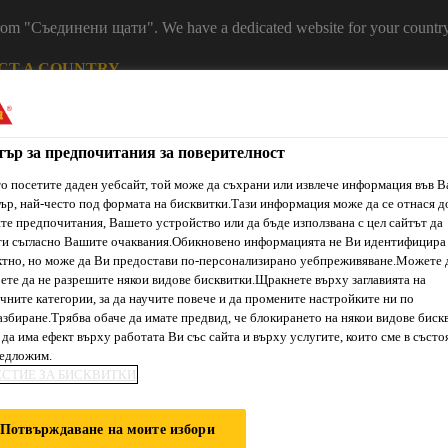
 from "Съединени щати". We have a dedicated website for your country
CT A COUNTRY
Устойчивост
Кариери
Контакт
Н
тър за предпочитания за поверителност
о посетите даден уебсайт, той може да съхрани или извлече информация във 
ър, най-често под формата на бисквитки.Тази информация може да се отнася д
е предпочитания, Вашето устройство или да бъде използвана с цел сайтът да
ти съгласно Вашите очаквания.Обикновено информацията не Ви идентифицира
тно, но може да Ви предостави по-персонализирано уебпреживяване.Можете 
ете да не разрешите някои видове бисквитки.Щракнете върху заглавията на
чните категории, за да научите повече и да промените настройките ни по
збиране.Трябва обаче да имате предвид, че блокирането на някои видове биск
ти & Ресурси
Услуги и Обучения
За нас
Сика Каталог
да има ефект върху работата Ви със сайта и върху услугите, които сме в състо
редложим.
ЕСТИЕ ЗА БИСКВИТКИ
ИОННИ И ПАРО
Потвърждаване на моите избори