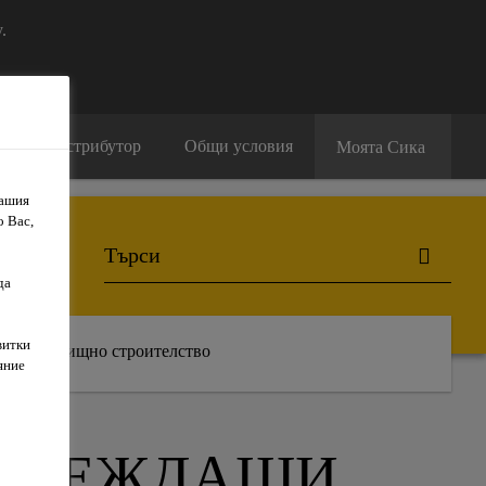
.
амери дистрибутор
Общи условия
Моята Сика
Вашия
о Вас,
да
витки
Жилищно строителство
яние
ОТВЕЖДАЩИ