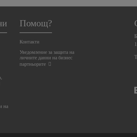
ни
Помощ?
Б
Контакти
Уведомление за защита на
T
личните данни на бизнес
партньорите
о,
и на