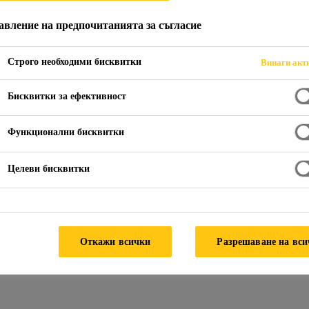
авление на предпочитанията за съгласие
Строго необходими бисквитки
Винаги акт
Бисквитки за ефективност
роотвеждащи мембрани
Функционални бисквитки
Целеви бисквитки
Откажи всички
Разрешаване на вс