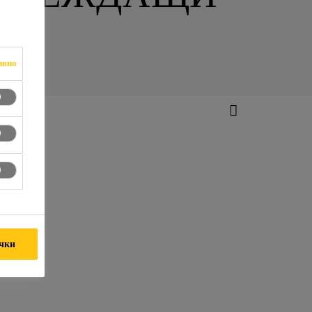
ивно
ички