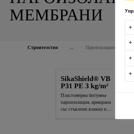
МЕМБРАНИ
Упр
Строителство
...
Пароизолационни и па
SikaShield® VB
P31 PE 3 kg/m²
Пластомерна битумна
пароизолация, армирана
със стъклени влакна и
алуминиево фолио