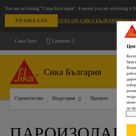
You are accessing "Сика България", it seems you are accessing it
TO SIKA USA
STAY ON СИКА БЪЛГАРИЯ
SELE
Сика Груп
Countries
Цен
Когат
брауз
Вашит
Сика България
рабо
дирек
избер
разли
подра
Строителство
Индустрия
Проекти
Докумен
може 
да п
ИЗВ
ПАРОИЗОЛАЦ