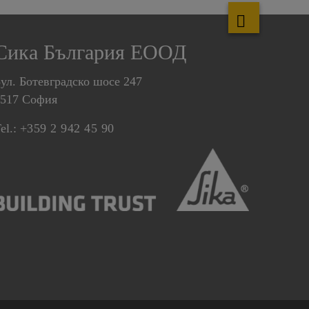
Сика България ЕООД
ул. Ботевградско шосе 247
1517 София
el.:
+359 2 942 45 90