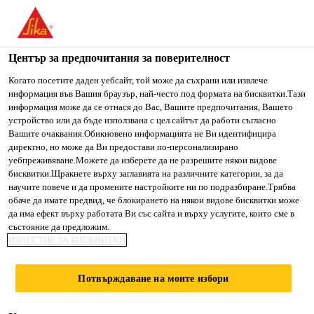
You are accessing "Сика България", it seems you are accessing
it from "Съединени щати". We have a dedicated website for
your country.
Център за предпочитания за поверителност
Строителство
...
Sarnafil® T Gully
TO SIKA
STAY ON СИКА
SELECT A
Когато посетите даден уебсайт, той може да съхрани или извлече
информация във Вашия браузър, най-често под формата на бисквитки.Тази
USA
БЪЛГАРИЯ
COUNTRY
информация може да се отнася до Вас, Вашите предпочитания, Вашето
устройство или да бъде използвана с цел сайтът да работи съгласно
Вашите очаквания.Обикновено информацията не Ви идентифицира
Сика България
директно, но може да Ви предостави по-персонализирано
Sarnafil® T Gully
уебпреживяване.Можете да изберете да не разрешите някои видове
бисквитки.Щракнете върху заглавията на различните категории, за да
научите повече и да промените настройките ни по подразбиране.Трябва
ПРЕДВАРИТЕЛНО ИЗГОТВЕНА
обаче да имате предвид, че блокирането на някои видове бисквитки може
да има ефект върху работата Ви със сайта и върху услугите, които сме в
ПОКРИВНА ВОРОНКА ОТ FPO
състояние да предложим.
ИЗВЕСТИЕ ЗА БИСКВИТКИ
Sarnafil® T Gully e предварително изготвена
воронка за дъждовна вода от твърд
Потвърждаване на моите избори
полипропилен за употреба при плоски покриви в
комбинация с листовите покривни мембрани