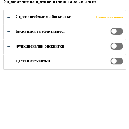
Управление на предпочитанията за съгласие
Лесно нанасяне с четка или мистрия
Строго необходими бисквитки
Винаги активно
Без допълнително добавяне на вода
Бисквитки за ефективност
Предварително дозирани компоненти
Функционални бисквитки
НАМЕРЕТЕ ДИСТРИБУТОР
Целеви бисквитки
ЛИСТ С
ПОКАЖИ
ТЕХНИЧЕСКИ
ДАННИ ЗА
ВСИЧКИ
ДАННИ
БЕЗОПАСНОСТ
ДОКУМЕНТИ
Преглед
Документи