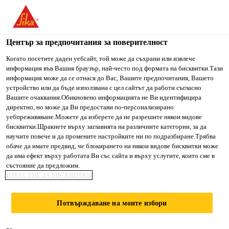
You are accessing "Сика България", it seems you are accessing
it from "Съединени щати". We have a dedicated website for
your country.
Център за предпочитания за поверителност
Строителство
...
SikaTop® Seal-107
TO SIKA
STAY ON СИКА
SELECT A
Когато посетите даден уебсайт, той може да съхрани или извлече
информация във Вашия браузър, най-често под формата на бисквитки.Тази
USA
БЪЛГАРИЯ
COUNTRY
информация може да се отнася до Вас, Вашите предпочитания, Вашето
устройство или да бъде използвана с цел сайтът да работи съгласно
Вашите очаквания.Обикновено информацията не Ви идентифицира
Сика България
директно, но може да Ви предостави по-персонализирано
SikaTop® Seal-
уебпреживяване.Можете да изберете да не разрешите някои видове
бисквитки.Щракнете върху заглавията на различните категории, за да
научите повече и да промените настройките ни по подразбиране.Трябва
107
обаче да имате предвид, че блокирането на някои видове бисквитки може
да има ефект върху работата Ви със сайта и върху услугите, които сме в
състояние да предложим.
SikaTop Seal-107 е двукомпонентен полимер-
ИЗВЕСТИЕ ЗА БИСКВИТКИ
модифициран хидроизолационен циментов
разтвор, който се състои от течен полимер и суха
Потвърждаване на моите избори
циментова смес, съдържаща специални добавки.
Прочети повече +