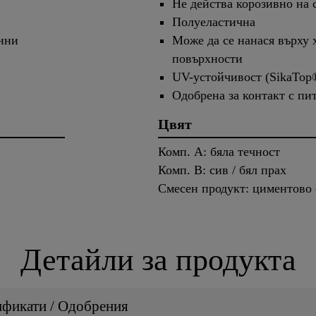
Не действа корозивно на 
Полуеластична
нни
Може да се нанася върху 
повърхности
UV-устойчивост (SikaTop®
Одобрена за контакт с пи
Цвят
Комп. A: бяла течност
Комп. B: сив / бял прах
Смесен продукт: циментово 
Детайли за продукта
ификати / Одобрения