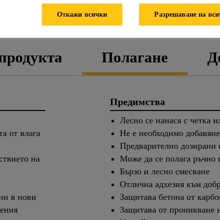
ЛИСТ С ТЕХНИЧЕСКИ
ДАНН
Откажи всички
Разрешаване на вс
ДАННИ
БЕЗОП
 продукта
Полагане
Д
Предимства
Лесно се нанася с четка 
а от влага
Не е необходимо добавяне
Предварително дозирани
ствието на
Може да се полага ръчно 
Бързо и лесно смесване
Отлична адхезия към доб
ни в нови
Защитава бетона от карб
жения
Защитава от проникване н