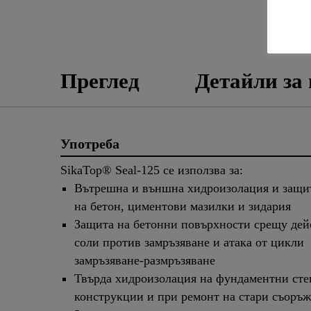
Преглед
Детайли за
Употреба
SikaTop® Seal-125 се използва за:
Вътрешна и външна хидроизолация и защит
на бетон, циментови мазилки и зидария
Защита на бетонни повърхности срещу дей
соли против замръзяване и атака от цикли
замръзяване-размръзяване
Твърда хидроизолация на фундаментни сте
конструкции и при ремонт на стари съоръ