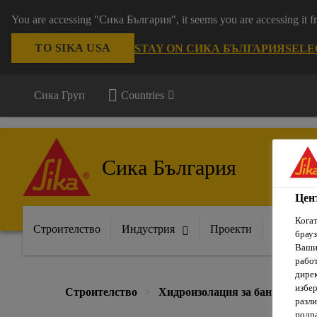
You are accessing "Сика България", it seems you are accessing it
TO SIKA USA
STAY ON СИКА БЪЛГАРИЯ
SELE
Сика Груп
Countries
Сика България
Цен
Когат
Строителство
Индустрия
Проекти
Докумен
брауз
Вашит
рабо
дирек
избер
Строителство
Хидроизолация за бани, терас
разли
подра