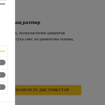
яние
25
оизолиращ разтвор
ифициран, полуеластичен циментов
лимер и суха смес на циментова основа,
ивно
НАМЕРЕТЕ ДИСТРИБУТОР