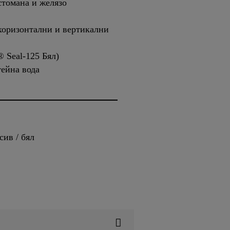
стомана и желязо
хоризонтални и вертикални
 Seal-125 Бял)
тейна вода
сив / бял