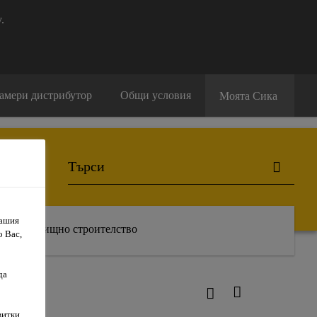
.
амери дистрибутор
Общи условия
Моята Сика
Вашия
Жилищно строителство
о Вас,
да
25
витки