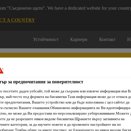
 from "Съединени щати". We have a dedicated website for your country
CT A COUNTRY
Устойчивост
Кариери
Контакт
Н
тър за предпочитания за поверителност
о посетите даден уебсайт, той може да съхрани или извлече информация във 
ти & Ресурси
Услуги и Обучения
За нас
Сика Каталог
ър, най-често под формата на бисквитки.Тази информация може да се отнася д
е предпочитания, Вашето устройство или да бъде използвана с цел сайтът да
ти съгласно Вашите очаквания.Обикновено информацията не Ви идентифицира
тно, но може да Ви предостави по-персонализирано уебпреживяване.Можете 
ете да не разрешите някои видове бисквитки.Щракнете върху заглавията на
и и балкони
Хидроизолации под плочки
SikaTop® Seal-1
чните категории, за да научите повече и да промените настройките ни по
збиране.Трябва обаче да имате предвид, че блокирането на някои видове биск