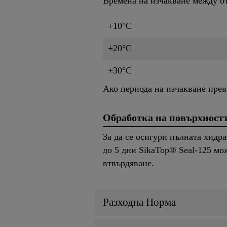
Времена на изчакване между о
+10°C
+20°C
+30°C
Ако периода на изчакване прев
Обработка на повърхност
За да се осигури пълната хидр
до 5 дни SikaTop® Seal-125 мо
втвърдяване.
Разходна Норма