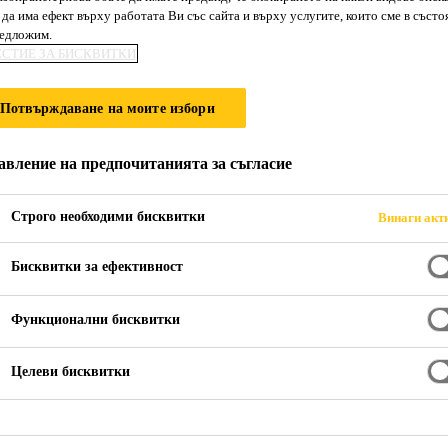
да има ефект върху работата Ви със сайта и върху услугите, които сме в състо
SikaTop® Seal-1
редложим.
ЕСТИЕ ЗА БИСКВИТКИ
Полуеластичен, циментов хидро- и влаг
Потвърждаване на моите избори
SikaTop® Seal-125 е двукомпонентен полимермод
авление на предпочитанията за съгласие
хидроизолационен разтвор състоящ се от течен по
съдържаща специални добавки.
Строго необходими бисквитки
Винаги акт
Бисквитки за ефективност
Лесно се нанася с четка или фино шпакловане
Не е необходимо добавяне на вода
Функционални бисквитки
Предварително дозирани компоненти
Целеви бисквитки