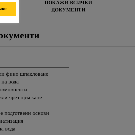
И ЗА
ПОКАЖИ ВСИЧКИ
ички
АСНОСТ
ДОКУМЕНТИ
окументи
или фино шпакловане
 на вода
 компоненти
или чрез пръскане
ре подготвени основи
онатизация
а вода