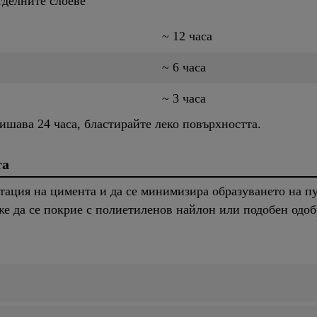
тделните слоеве
~ 12 часа
~ 6 часа
~ 3 часа
ишава 24 часа, бластирайте леко повърхността.
та
атация на цимента и да се минимизира образуването на п
же да се покрие с полиетиленов найлон или подобен одоб