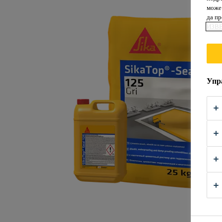
може 
да п
ИЗВ
Упр