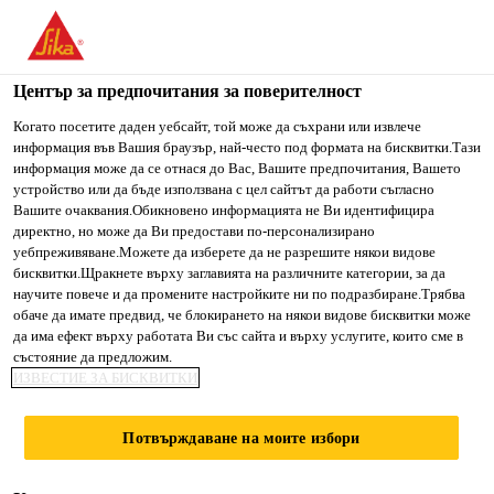
You are accessing "Сика България", it seems you are accessing
it from "Съединени щати". We have a dedicated website for
your country.
Център за предпочитания за поверителност
Строителство
...
Sikagard®-715 W
TO SIKA
STAY ON СИКА
SELECT A
Когато посетите даден уебсайт, той може да съхрани или извлече
информация във Вашия браузър, най-често под формата на бисквитки.Тази
USA
БЪЛГАРИЯ
COUNTRY
информация може да се отнася до Вас, Вашите предпочитания, Вашето
устройство или да бъде използвана с цел сайтът да работи съгласно
Вашите очаквания.Обикновено информацията не Ви идентифицира
Сика България
директно, но може да Ви предостави по-персонализирано
Sikagard®-715 W
уебпреживяване.Можете да изберете да не разрешите някои видове
бисквитки.Щракнете върху заглавията на различните категории, за да
научите повече и да промените настройките ни по подразбиране.Трябва
Препарат за премахване на мъхове и
обаче да имате предвид, че блокирането на някои видове бисквитки може
да има ефект върху работата Ви със сайта и върху услугите, които сме в
плесени
състояние да предложим.
ИЗВЕСТИЕ ЗА БИСКВИТКИ
Sikagard®-715 W е препарат на водна основа за
премахване на мъхове, лишеи и плесени.
Потвърждаване на моите избори