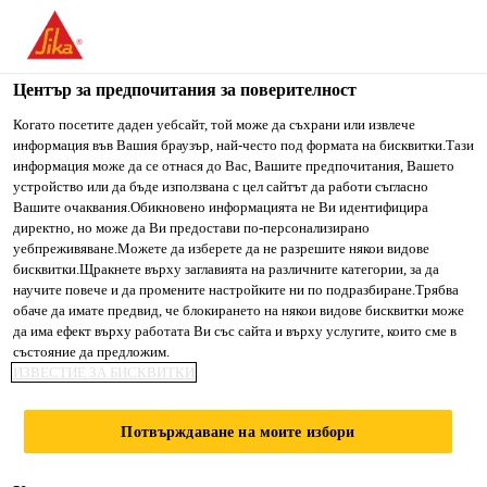
You are accessing "Сика България", it seems you are accessing
it from "Съединени щати". We have a dedicated website for
your country.
Център за предпочитания за поверителност
Строителство
...
SikaCeram®-222 White Flex
TO SIKA
STAY ON СИКА
SELECT A
Когато посетите даден уебсайт, той може да съхрани или извлече
информация във Вашия браузър, най-често под формата на бисквитки.Тази
USA
БЪЛГАРИЯ
COUNTRY
информация може да се отнася до Вас, Вашите предпочитания, Вашето
устройство или да бъде използвана с цел сайтът да работи съгласно
Вашите очаквания.Обикновено информацията не Ви идентифицира
Сика България
директно, но може да Ви предостави по-персонализирано
SikaCeram®-222
уебпреживяване.Можете да изберете да не разрешите някои видове
бисквитки.Щракнете върху заглавията на различните категории, за да
научите повече и да промените настройките ни по подразбиране.Трябва
White Flex
обаче да имате предвид, че блокирането на някои видове бисквитки може
да има ефект върху работата Ви със сайта и върху услугите, които сме в
състояние да предложим.
Висококачествено циментово полимер-
ИЗВЕСТИЕ ЗА БИСКВИТКИ
модифицирано лепило за подови
и стенни керамични плочки, за
Потвърждаване на моите избори
вътрешна и външна употреба, с