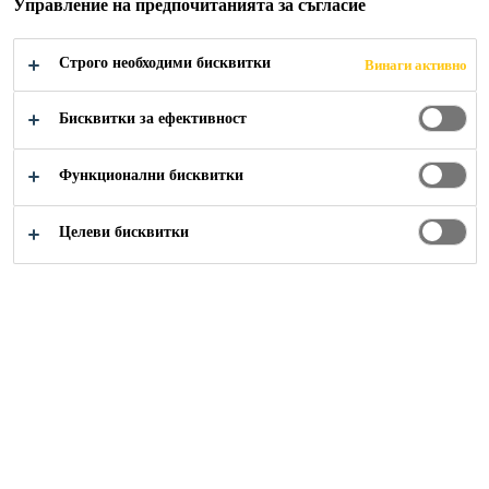
Управление на предпочитанията за съгласие
Висока еластичност и гъвкавост
Строго необходими бисквитки
Дългосрочна устойчивост срещу развитие на
Винаги активно
гъбички и плесени
Бисквитки за ефективност
Много добра UV-устойчивост и устойчивост
на атмосферни влияния
Функционални бисквитки
НАМЕРЕТЕ ДИСТРИБУТОР
Целеви бисквитки