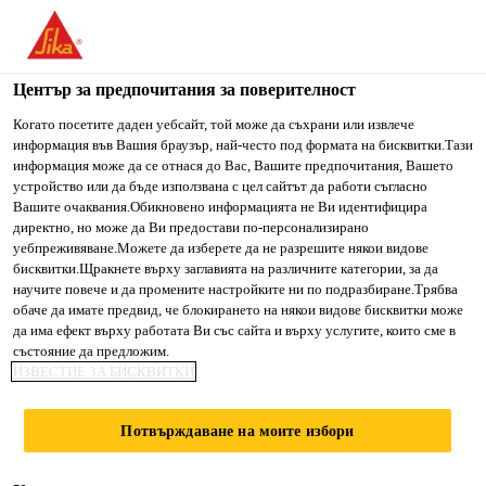
You are accessing "Сика България", it seems you are accessing
it from "Съединени щати". We have a dedicated website for
your country.
Център за предпочитания за поверителност
Строителство
...
Sika® Sanisil®
TO SIKA
STAY ON СИКА
SELECT A
Когато посетите даден уебсайт, той може да съхрани или извлече
информация във Вашия браузър, най-често под формата на бисквитки.Тази
USA
БЪЛГАРИЯ
COUNTRY
информация може да се отнася до Вас, Вашите предпочитания, Вашето
устройство или да бъде използвана с цел сайтът да работи съгласно
Вашите очаквания.Обикновено информацията не Ви идентифицира
Сика България
директно, но може да Ви предостави по-персонализирано
Sika® Sanisil®
уебпреживяване.Можете да изберете да не разрешите някои видове
бисквитки.Щракнете върху заглавията на различните категории, за да
научите повече и да промените настройките ни по подразбиране.Трябва
Ацетокси силиконов уплътнител за
обаче да имате предвид, че блокирането на някои видове бисквитки може
да има ефект върху работата Ви със сайта и върху услугите, които сме в
санитарни приложения
състояние да предложим.
ИЗВЕСТИЕ ЗА БИСКВИТКИ
Sika® Sanisil® е 1-компонентен, несъдържащ
разтворители, устойчив на гъбички и плесени
Потвърждаване на моите избори
уплътнител.