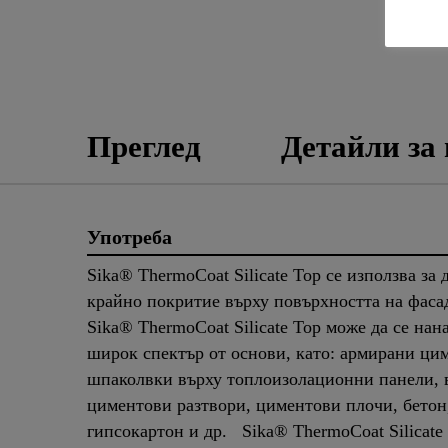
Преглед
Детайли за
Употреба
Sika® ThermoCoat Silicate Top се използва за
крайно покритие върху повърхността на фаса
Sika® ThermoCoat Silicate Top може да се нан
широк спектър от основи, като: армирани ци
шпаколвки върху топлоизолационни панели, 
циментови разтвори, циментови плочи, бетон
гипсокартон и др. Sika® ThermoCoat Silicate