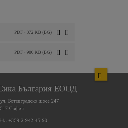
PDF - 372 KB (BG)
PDF - 980 KB (BG)
Сика България ЕООД
ул. Ботевградско шосе 247
1517 София
el.:
+359 2 942 45 90