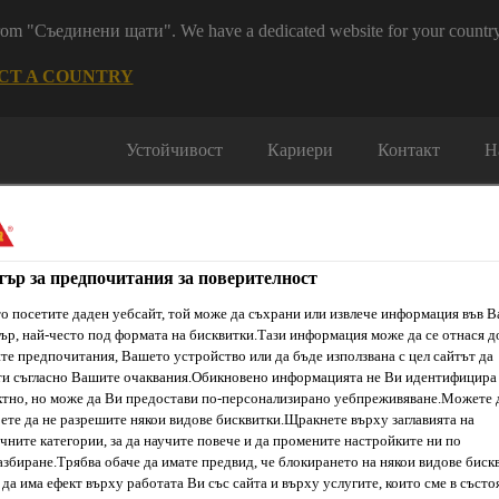
 from "Съединени щати". We have a dedicated website for your country
CT A COUNTRY
Устойчивост
Кариери
Контакт
Н
тър за предпочитания за поверителност
о посетите даден уебсайт, той може да съхрани или извлече информация във 
ър, най-често под формата на бисквитки.Тази информация може да се отнася д
е предпочитания, Вашето устройство или да бъде използвана с цел сайтът да
ти & Ресурси
Услуги и Обучения
За нас
Сика Каталог
ти съгласно Вашите очаквания.Обикновено информацията не Ви идентифицира
тно, но може да Ви предостави по-персонализирано уебпреживяване.Можете 
ете да не разрешите някои видове бисквитки.Щракнете върху заглавията на
чните категории, за да научите повече и да промените настройките ни по
Декоративни мазилки
Sika® ThermoCoat Silicate Top
збиране.Трябва обаче да имате предвид, че блокирането на някои видове биск
да има ефект върху работата Ви със сайта и върху услугите, които сме в състо