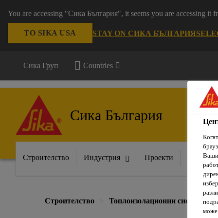
You are accessing "Сика България", it seems you are accessing it
TO SIKA USA
STAY ON СИКА БЪЛГАРИЯ
SELE
Сика Груп
Countries
Сика България
Цен
Когат
брауз
Вашит
Строителство
Индустрия
Проекти
Докумен
рабо
дирек
избер
разли
Строителство
Топлоизолационни системи
подра
може 