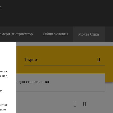
.
амери дистрибутор
Общи условия
Моята Сика
Вашия
о Вас,
Жилищно строителство
да
витки
яние