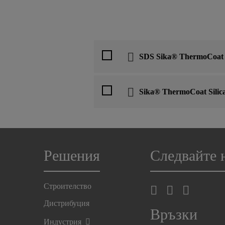
SDS Sika® ThermoCoat A
Sika® ThermoCoat Silic
Решения
Следвайте 
Строителство
Дистрибуция
Връзки
Индустрия