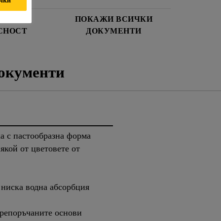
И ЗА
ПОКАЖИ ВСИЧКИ
СНОСТ
ДОКУМЕНТИ
окументи
ка с пастообразна форма
якой от цветовете от
 ниска водна абсорбция
репоръчаните основи