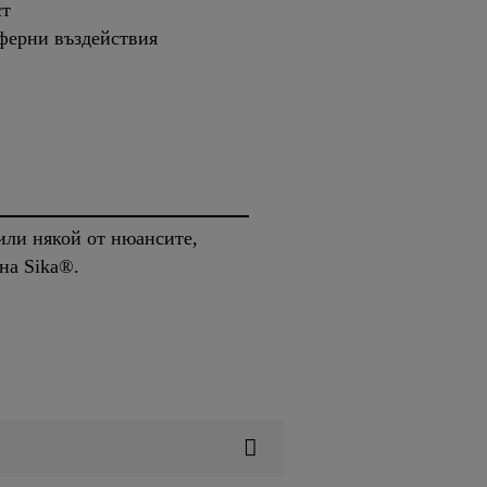
ст
ферни въздействия
или някой от нюансите,
на Sika®.