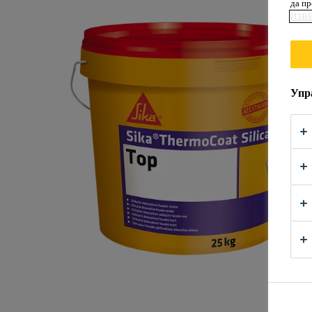
да п
ИЗВ
Упр