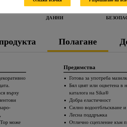
ЛИСТ С ТЕХНИЧЕСКИ
ДАНН
ДАННИ
БЕЗОПА
 продукта
Полагане
Д
Предимства
 декоративно
Готова за употреба мазил
дата.
Бял цвят или оцветена в н
ася върху
каталога на Sika®
ментови
Добра еластичност
варо-
Силно водоотблъскване и
,
Лесна поддръжка
 Top може
Отлично сцепление към п