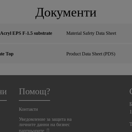
Документи
cryl EPS F-1.5 substrate
Material Safety Data Sheet
ate Top
Product Data Sheet (PDS)
ни
Помощ?
Б
Контакти
Уведомление за защита на
T
личните данни на бизнес
партньорите