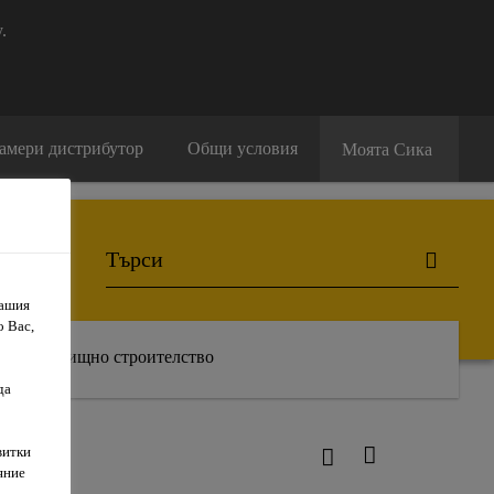
.
амери дистрибутор
Общи условия
Моята Сика
Вашия
о Вас,
Жилищно строителство
да
витки
яние