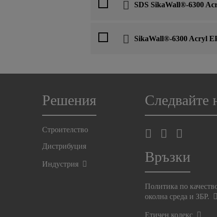
SDS SikaWall®-6300 Acry
SikaWall®-6300 Acryl E
Решения
Следвайте 
Строителство
Дистрибуция
Връзки
Индустрия
Политика по качеств
околна среда и ЗБР.
Етичен кодекс