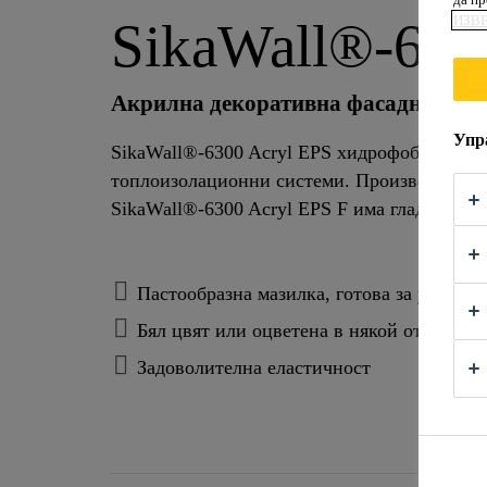
ИЗВ
SikaWall®-630
Акрилна декоративна фасадна маз
Упр
SikaWall®-6300 Acryl EPS хидрофобна, акри
топлоизолационни системи. Произвежда се в
SikaWall®-6300 Acryl EPS F има гладка кра
Пастообразна мазилка, готова за употреб
Бял цвят или оцветена в някой от нюанс
Задоволителна еластичност