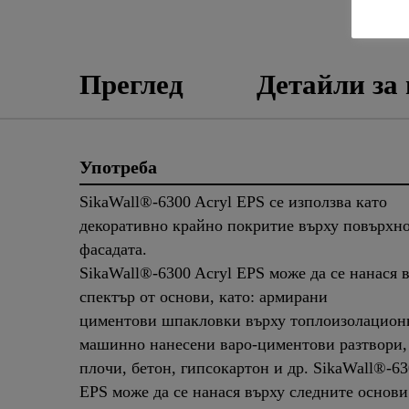
ЛИС
Преглед
Детайли за
Употреба
SikaWall®-6300 Acryl EPS се използва като
декоративно крайно покритие върху повърхно
фасадата.
SikaWall®-6300 Acryl EPS може да се нанася 
спектър от основи, като: армирани
циментови шпакловки върху топлоизолацион
машинно нанесени варо-циментови разтвори,
плочи, бетон, гипсокартон и др. SikaWall®-63
EPS може да се нанася върху следните основ