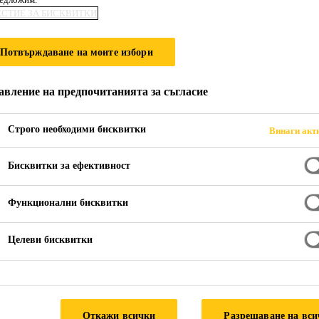
ЕСТИЕ ЗА БИСКВИТКИ
0 Acryl EPS
Потвърждаване на моите избори
илка
авление на предпочитанията за съгласие
лна, мазилка армирана със специални фибри, предназнач
 бял цвят, но можеда се оцветява в някой от нюансите, 
Строго необходими бисквитки
Винаги акт
йна повърхност. SikaWall®-6300 Acryl EPS R има има гра
Бисквитки за ефективност
а
Функционални бисквитки
ите, посочени в системите за тониране на Sika®
Целеви бисквитки
НА
Откажи всички
Разрешаване на вс