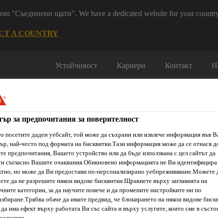
 from "Съединени щати". We have a dedicated website for your country
CT A COUNTRY
Устойчивост
Кариери
Контакт
Н
тър за предпочитания за поверителност
о посетите даден уебсайт, той може да съхрани или извлече информация във 
ър, най-често под формата на бисквитки.Тази информация може да се отнася д
е предпочитания, Вашето устройство или да бъде използвана с цел сайтът да
ти & Ресурси
Услуги и Обучения
За нас
Сика Каталог
ти съгласно Вашите очаквания.Обикновено информацията не Ви идентифицира
тно, но може да Ви предостави по-персонализирано уебпреживяване.Можете 
ете да не разрешите някои видове бисквитки.Щракнете върху заглавията на
чните категории, за да научите повече и да промените настройките ни по
збиране.Трябва обаче да имате предвид, че блокирането на някои видове биск
Декоративни мазилки
SikaWall®-6300 Acryl EPS
да има ефект върху работата Ви със сайта и върху услугите, които сме в състо
редложим.