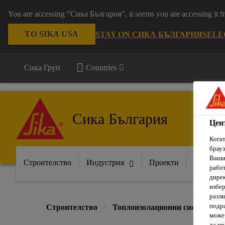
You are accessing "Сика България", it seems you are accessing it
TO SIKA USA
STAY ON СИКА БЪЛГАРИЯ
SELE
Сика Груп
Countries
Сика България
Цен
Когат
брауз
Вашит
Строителство
Индустрия
Проекти
Докумен
рабо
дирек
избер
разли
подра
Строителство
Топлоизолационни системи
може 
да п