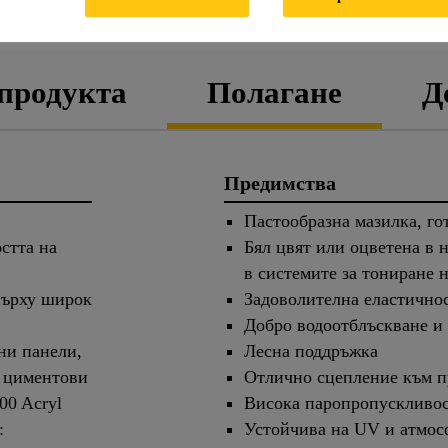
Т С ТЕХНИЧЕСКИ ДАННИ
ДАННИ ЗА БЕЗОПАС
 продукта
Полагане
Д
Предимства
Пастообразна мазилка, го
стта на
Бял цвят или оцветена в 
в системите за тониране 
върху широк
Задоволителна еластично
Добро водоотблъскване и
ни панели,
Лесна поддръжка
 циментови
Отлично сцепление към п
00 Acryl
Висока паропропускливо
и:
Устойчива на UV и атмос