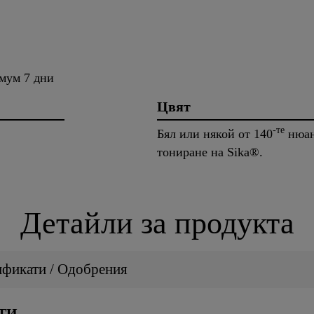
мум 7 дни
Цвят
-те
Бял или някой от 140
нюан
тониране на Sika®.
Детайли за продукта
ификати / Одобрения
ТИ