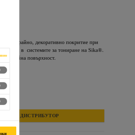
ена за крайно, декоративно покритие при
посочени в системите за тониране на Sika®.
ивно
пава крайна повърхност.
МЕРЕТЕ ДИСТРИБУТОР
ички