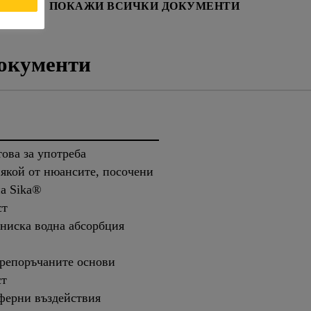
НОСТ
ПОКАЖИ ВСИЧКИ ДОКУМЕНТИ
окументи
това за употреба
някой от нюансите, посочени
на Sika®
ст
 ниска водна абсорбция
репоръчаните основи
ст
ферни въздействия