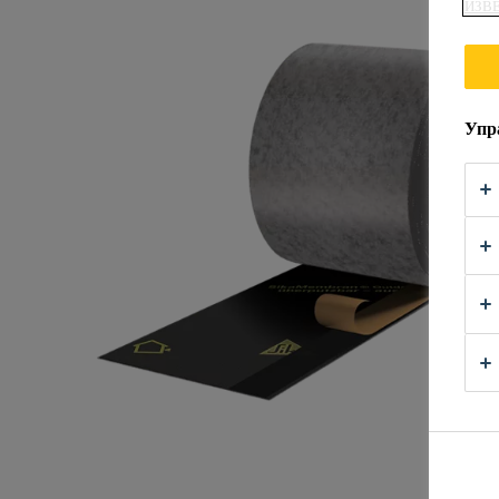
ИЗВ
Упр