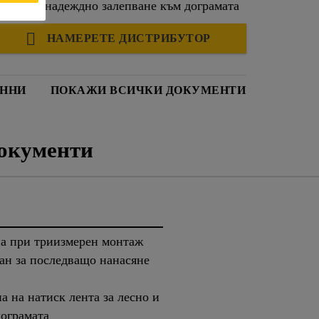
 лесно и надеждно залепване към дограмата
НАМЕРЕТЕ ДИСТРИБУТОР
АННИ
ПОКАЖИ ВСИЧКИ ДОКУМЕНТИ
окументи
на при триизмерен монтаж
ан за последващо нанасяне
а на натиск лента за лесно и
дограмата