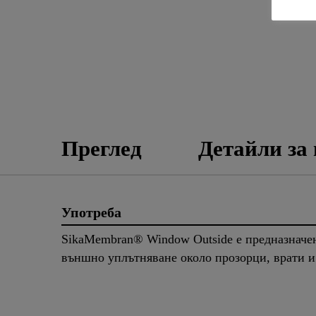
Преглед
Детайли за
Употреба
SikaMembran® Window Outside е предназначен
външно уплътняване около прозорци, врати 