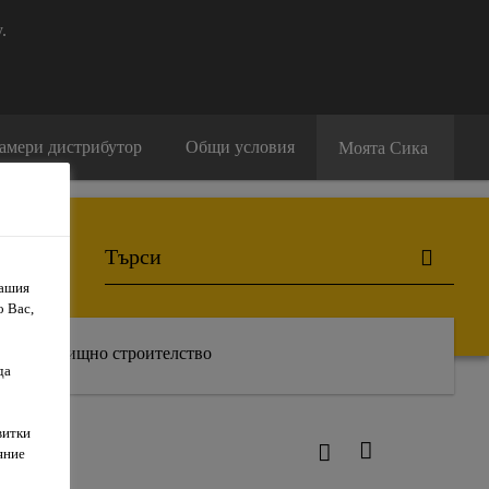
.
амери дистрибутор
Общи условия
Моята Сика
Вашия
о Вас,
Жилищно строителство
да
витки
яние