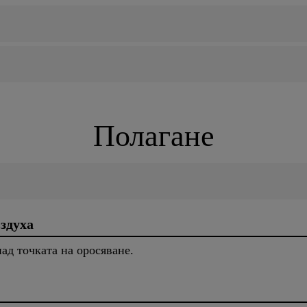
Полагане
здуха
над точката на оросяване.