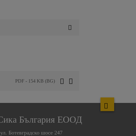
PDF - 154 KB (BG)
Сика България ЕООД
ул. Ботевградско шосе 247