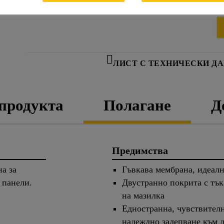
Едностранна, чувствителна на натиск лента за
ЛИСТ С ТЕХНИЧЕСКИ Д
 продукта
Полагане
Д
Предимства
а за
Гъвкава мембрана, идеал
и панели.
Двустранно покрита с тък
на мазилка
Едностранна, чувствителн
надеждно залепване към 