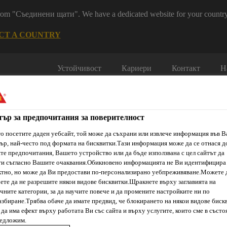
 from "Съединени щати". We have a dedicated website for your country
CT A COUNTRY
Устойчивост
Кариери
Контакт
Н
тър за предпочитания за поверителност
о посетите даден уебсайт, той може да съхрани или извлече информация във 
ър, най-често под формата на бисквитки.Тази информация може да се отнася д
е предпочитания, Вашето устройство или да бъде използвана с цел сайтът да
ти съгласно Вашите очаквания.Обикновено информацията не Ви идентифицира
ти & Ресурси
Услуги и Обучения
За нас
Сика Каталог
тно, но може да Ви предостави по-персонализирано уебпреживяване.Можете 
ете да не разрешите някои видове бисквитки.Щракнете върху заглавията на
чните категории, за да научите повече и да промените настройките ни по
збиране.Трябва обаче да имате предвид, че блокирането на някои видове биск
Outside
да има ефект върху работата Ви със сайта и върху услугите, които сме в състо
редложим.