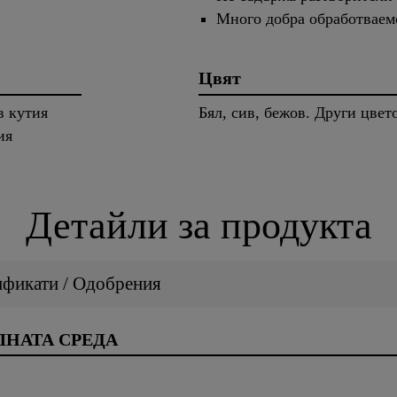
Много добра обработваем
Цвят
в кутия
Бял, сив, бежов. Други цвето
ия
Детайли за продукта
ификати / Одобрения
НАТА СРЕДА