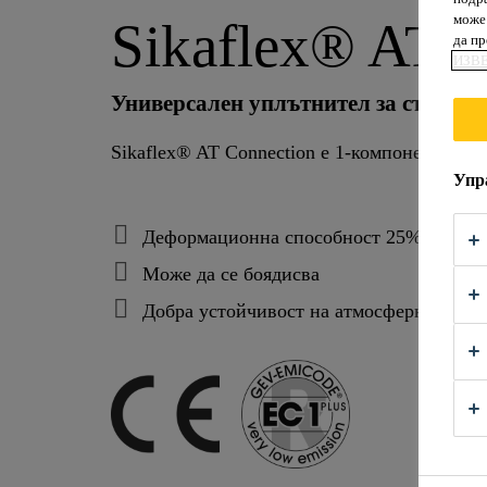
може 
Sikaflex® AT 
да п
ИЗВ
Универсален уплътнител за съедин
Sikaflex® AT Connection е 1-компонентен, е
Упр
Деформационна способност 25% (БДС E
Mоже да се боядисва
Добра устойчивост на атмосферни влия