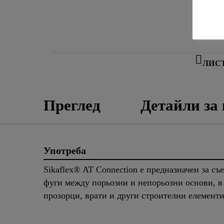
ЛИС
Преглед
Детайли за
Употреба
Sikaflex® AT Connection е предназначен за с
фуги между порьозни и непорьозни основи, в 
прозорци, врати и други строителни елементи