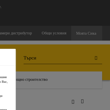
.
амери дистрибутор
Общи условия
Моята Сика
Вашия
Жилищно строителство
о Вас,
да
витки