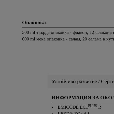
Опаковка
300 ml твърда опаковка - флакон, 12 флакона 
600 ml мека опаковка - салам, 20 салама в кут
Устойчиво развитие / Серт
ИНФОРМАЦИЯ ЗА ОКОЛ
PLUS
EMICODE EC1
R
LEED® EQc 4.1