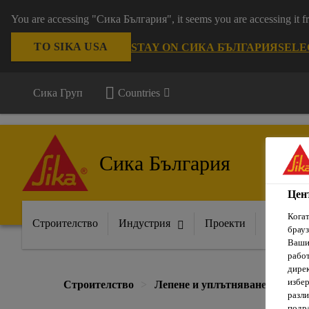
You are accessing "Сика България", it seems you are accessing it
TO SIKA USA
STAY ON СИКА БЪЛГАРИЯ
SELE
Сика Груп
Countries
Сика България
Цен
Когат
Строителство
Индустрия
Проекти
Докумен
брауз
Вашит
рабо
дирек
избер
Строителство
Лепене и уплътняване
Фуг
разли
подра