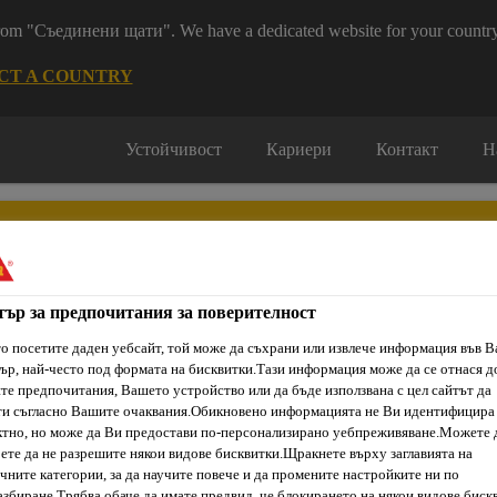
 from "Съединени щати". We have a dedicated website for your country
CT A COUNTRY
Устойчивост
Кариери
Контакт
Н
тър за предпочитания за поверителност
о посетите даден уебсайт, той може да съхрани или извлече информация във 
ти & Ресурси
Услуги и Обучения
За нас
Сика Каталог
ър, най-често под формата на бисквитки.Тази информация може да се отнася д
е предпочитания, Вашето устройство или да бъде използвана с цел сайтът да
ти съгласно Вашите очаквания.Обикновено информацията не Ви идентифицира
тно, но може да Ви предостави по-персонализирано уебпреживяване.Можете 
ете да не разрешите някои видове бисквитки.Щракнете върху заглавията на
оуплътняване
Покривни фуги
Sikaflex® AT Connection
чните категории, за да научите повече и да промените настройките ни по
збиране.Трябва обаче да имате предвид, че блокирането на някои видове биск