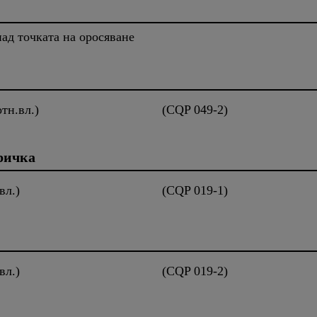
над точката на оросяване
тн.вл.)
(CQP 049-2)
оричка
вл.)
(CQP 019-1)
.вл.)
(CQP 019-2)