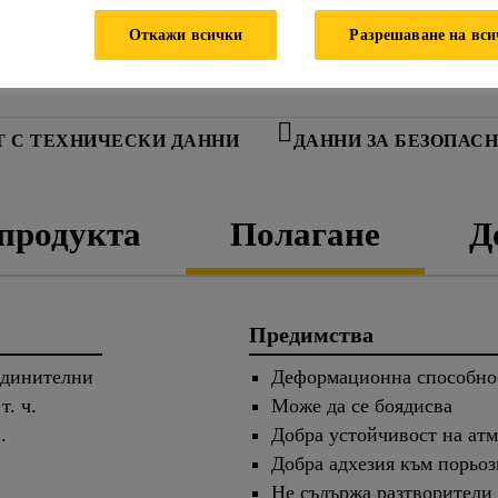
Откажи всички
Разрешаване на вс
НА
Т С ТЕХНИЧЕСКИ ДАННИ
ДАННИ ЗА БЕЗОПАС
 продукта
Полагане
Д
Предимства
ъединителни
Деформационна способно
т. ч.
Mоже да се боядисва
.
Добра устойчивост на ат
Добра адхезия към порьо
Не съдържа разтворители