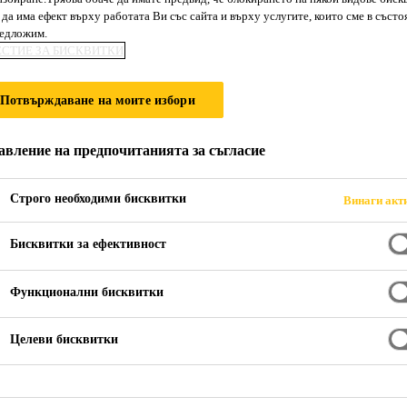
да има ефект върху работата Ви със сайта и върху услугите, които сме в състо
Connection
редложим.
ЕСТИЕ ЗА БИСКВИТКИ
ителни фуги
Потвърждаване на моите избори
ластичен фугоуплътнител, който втвърдява от влагата във
авление на предпочитанията за съгласие
N ISO 9047)
Строго необходими бисквитки
Винаги акт
Бисквитки за ефективност
ния
Функционални бисквитки
Целеви бисквитки