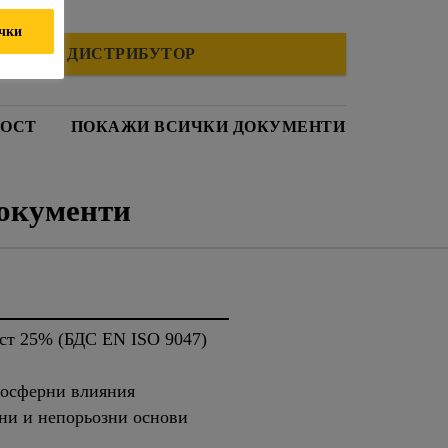
ички
МЕРЕТЕ ДИСТРИБУТОР
НОСТ
ПОКАЖИ ВСИЧКИ ДОКУМЕНТИ
окументи
ст 25% (БДС EN ISO 9047)
мосферни влияния
зни и непорьозни основи