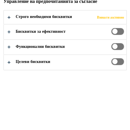
Управление на предпочитанията за съгласие
1-компонентен, готов за употреба
Строго необходими бисквитки
Винаги активно
Не съдържа разтворители, много ниски
емисии, EMICODE EC1 PLUS R
Бисквитки за ефективност
Гъвкав и еластичeн
Функционални бисквитки
НАМЕРЕТЕ ДИСТРИБУТОР
Целеви бисквитки