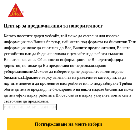
You are accessing "Сика България", it seems you are accessing
it from "Съединени щати". We have a dedicated website for
your country.
Център за предпочитания за поверителност
Строителство
...
SikaBond® T-1+
TO SIKA
STAY ON СИКА
SELECT A
Когато посетите даден уебсайт, той може да съхрани или извлече
информация във Вашия браузър, най-често под формата на бисквитки.Тази
USA
БЪЛГАРИЯ
COUNTRY
информация може да се отнася до Вас, Вашите предпочитания, Вашето
устройство или да бъде използвана с цел сайтът да работи съгласно
Вашите очаквания.Обикновено информацията не Ви идентифицира
Сика България
директно, но може да Ви предостави по-персонализирано
SikaBond® T-1+
уебпреживяване.Можете да изберете да не разрешите някои видове
бисквитки.Щракнете върху заглавията на различните категории, за да
научите повече и да промените настройките ни по подразбиране.Трябва
Строително монтажно лепило
обаче да имате предвид, че блокирането на някои видове бисквитки може
да има ефект върху работата Ви със сайта и върху услугите, които сме в
състояние да предложим.
SikaBond® T-1+ е еластично 1-компонентно
ИЗВЕСТИЕ ЗА БИСКВИТКИ
лепило на базата на полиуретан, който втвърдява
чрез взаимодействие с влагата от въздуха, като
Потвърждаване на моите избори
образува устойчив еластомер. Подходящ е за
Прочети повече +
вътрешно и външно приложение.