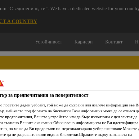
 from "Съединени щати". We have a dedicated website for your country
CT A COUNTRY
Устойчивост
Кариери
Контакт
Н
тър за предпочитания за поверителност
ти & Ресурси
Услуги и Обучения
За нас
Сика Каталог
о посетите даден уебсайт, той може да съхрани или извлече информация във 
ър, най-често под формата на бисквитки.Тази информация може да се отнася д
е предпочитания, Вашето устройство или да бъде използвана с цел сайтът да
ти съгласно Вашите очаквания.Обикновено информацията не Ви идентифицира
ливни замазки
Sikafloor®-381
тно, но може да Ви предостави по-персонализирано уебпреживяване.Можете 
ете да не разрешите някои видове бисквитки.Щракнете върху заглавията на