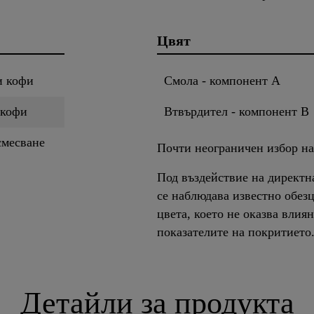
Цвят
и кофи
Смола - компонент A
 кофи
Втвърдител - компонент B
смесване
Почти неограничен избор на
Под въздействие на директн
се наблюдава известно обез
цвета, което не оказва влия
показателите на покритието
Детайли за продукта