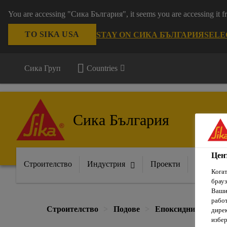
You are accessing "Сика България", it seems you are accessing it
TO SIKA USA
STAY ON СИКА БЪЛГАРИЯ
SELE
Сика Груп
Countries
Сика България
Цен
Строителство
Индустрия
Проекти
Докумен
Когат
брауз
Вашит
рабо
Строителство
Подове
Епоксидни самораз
дирек
избер