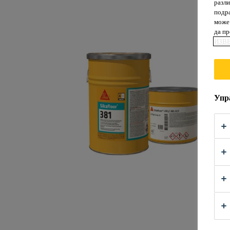
разли
подра
може 
да п
ИЗВ
Упр