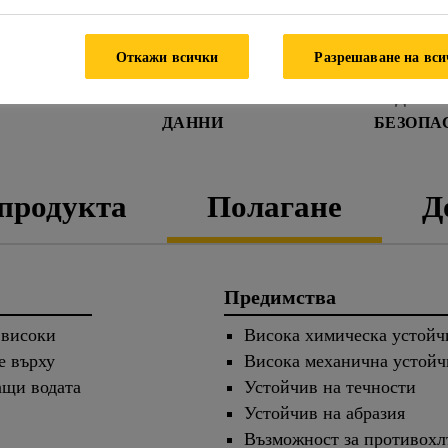
Откажи всички
Разрешаване на вс
ЛИСТ С ТЕХНИЧЕСКИ
ДАНН
ДАННИ
БЕЗОПА
 продукта
Полагане
Д
Предимства
 високи
Висока химическа устойч
е върху
Висока механична устойч
ащи водата
Устойчив на течности
Устойчив на абразия
Възможност за противохл