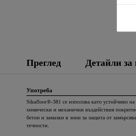
Преглед
Детайли за
Употреба
Sikafloor®-381 се използва като устойчиво на
химически и механични въздействия покрити
бетон и замазки в зони за защита от замърсяв
течности.