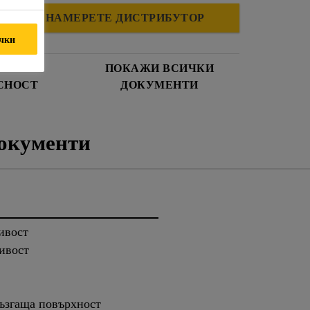
НАМЕРЕТЕ ДИСТРИБУТОР
ички
И ЗА
ПОКАЖИ ВСИЧКИ
СНОСТ
ДОКУМЕНТИ
окументи
ивост
ивост
ъзгаща повърхност