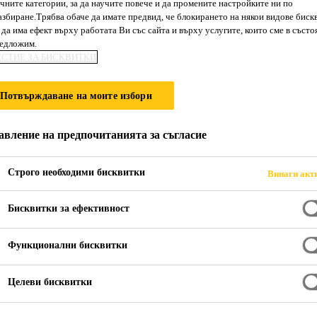
чните категории, за да научите повече и да промените настройките ни по
Sikafloor®-381
збиране.Трябва обаче да имате предвид, че блокирането на някои видове биск
да има ефект върху работата Ви със сайта и върху услугите, които сме в състо
редложим.
ЕСТИЕ ЗА БИСКВИТКИ
2-компонентно саморазливно епоксидно 
механична устойчивост
Потвърждаване на моите избори
Sikafloor®-381 е двукомпонентно, нискоемисионн
авление на предпочитанията за съгласие
за нанасяне с валяк на основата на епоксидна см
Епоксиден състав с много високо съдържание на с
Строго необходими бисквитки
Винаги акт
на Deutsche Bauchemie e.V. (Немска Асоциация за
Прочети повече +
Бисквитки за ефективност
Висока химическа устойчивост
Функционални бисквитки
Висока механична устойчивост
Устойчив на течности
Целеви бисквитки