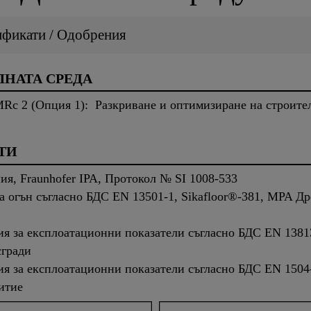
ификати / Одобрения
НАТА СРЕДА
Rc 2 (Опция 1): Разкриване и оптимизиране на строите
ТИ
я, Fraunhofer IPA, Протокол № SI 1008-533
 огън съгласно БДС EN 13501-1, Sikafloor®-381, MPA Др
 за експлоатационни показатели съгласно БДС EN 13813 
сгради
я за експлоатационни показатели съгласно БДС EN 1504-
итие