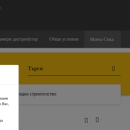
.
амери дистрибутор
Общи условия
Моята Сика
Жилищно строителство
Вашия
о Вас,
да