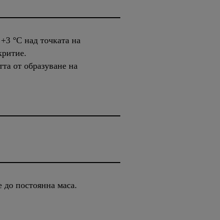
 +3 °C над точката на
критие.
та от образуване на
 до постоянна маса.