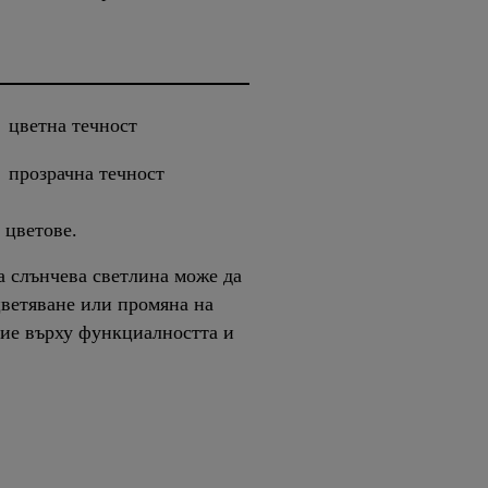
цветна течност
прозрачна течност
 цветове.
а слънчева светлина може да
цветяване или промяна на
ние върху функциалността и
.