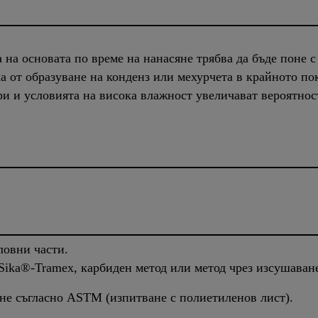
на основата по време на нанасяне трябва да бъде поне с
ка от образуване на конденз или мехурчета в крайното по
и и условията на висока влажност увеличават вероятност
ловни части.
Sika®-Tramex, карбиден метод или метод чрез изсушаване
ане съгласно ASTM (изпитване с полиетиленов лист).