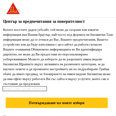
You are accessing "Сика България", it seems you are accessing
it from "Съединени щати". We have a dedicated website for
your country.
Център за предпочитания за поверителност
Строителство
...
Sikafloor®-356 N
TO SIKA
STAY ON СИКА
SELECT A
Когато посетите даден уебсайт, той може да съхрани или извлече
информация във Вашия браузър, най-често под формата на бисквитки.Тази
USA
БЪЛГАРИЯ
COUNTRY
информация може да се отнася до Вас, Вашите предпочитания, Вашето
устройство или да бъде използвана с цел сайтът да работи съгласно
Вашите очаквания.Обикновено информацията не Ви идентифицира
Сика България
директно, но може да Ви предостави по-персонализирано
Sikafloor®-356 N
уебпреживяване.Можете да изберете да не разрешите някои видове
бисквитки.Щракнете върху заглавията на различните категории, за да
научите повече и да промените настройките ни по подразбиране.Трябва
Полиуретаново прозрачно матово
обаче да имате предвид, че блокирането на някои видове бисквитки може
да има ефект върху работата Ви със сайта и върху услугите, които сме в
финишно запечатващо покритие
състояние да предложим.
ИЗВЕСТИЕ ЗА БИСКВИТКИ
Sikafloor®-356 N е 2-компонентно, прозрачено,
полиуретаново, матово, химически устойчиво,
Потвърждаване на моите избори
финишно покритие на базата на разтворител с
ниска степен на пожълтяване. За вътрешна и