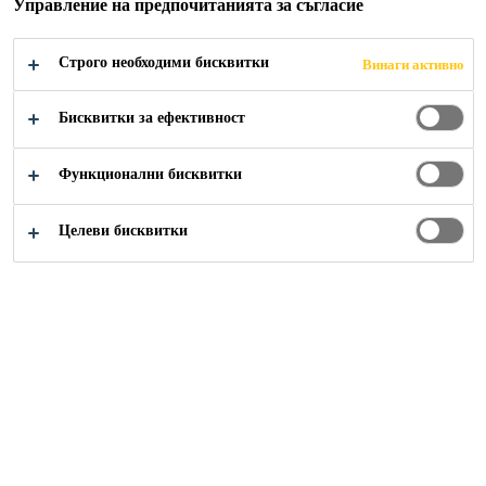
Управление на предпочитанията за съгласие
Прочети повече +
външна употреба при нормално износване.
Строго необходими бисквитки
Винаги активно
При сухи производствени процеси
Твърдо-еластичен
Бисквитки за ефективност
Добра механична и химическа устойчивост
Функционални бисквитки
НАМЕРЕТЕ ДИСТРИБУТОР
Целеви бисквитки