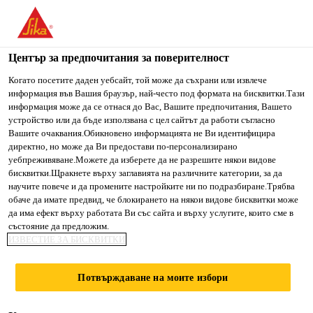
You are accessing "Сика България", it seems you are accessing
it from "Съединени щати". We have a dedicated website for
your country.
Център за предпочитания за поверителност
Строителство
...
Sikaplan® WP 1100-20 HL
TO SIKA
STAY ON СИКА
SELECT A
Когато посетите даден уебсайт, той може да съхрани или извлече
информация във Вашия браузър, най-често под формата на бисквитки.Тази
USA
БЪЛГАРИЯ
COUNTRY
информация може да се отнася до Вас, Вашите предпочитания, Вашето
устройство или да бъде използвана с цел сайтът да работи съгласно
Вашите очаквания.Обикновено информацията не Ви идентифицира
Сика България
директно, но може да Ви предостави по-персонализирано
Sikaplan® WP
уебпреживяване.Можете да изберете да не разрешите някои видове
бисквитки.Щракнете върху заглавията на различните категории, за да
научите повече и да промените настройките ни по подразбиране.Трябва
1100-20 HL
обаче да имате предвид, че блокирането на някои видове бисквитки може
да има ефект върху работата Ви със сайта и върху услугите, които сме в
състояние да предложим.
Листова хидроизолационна PVC
ИЗВЕСТИЕ ЗА БИСКВИТКИ
мембрана за фундаменти и тунели с
дебелина 2.0 mm
Потвърждаване на моите избори
Sikaplan® WP 1100-20 HL е гъвкава, хомогенна,