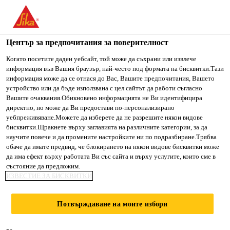
You are accessing "Сика България", it seems you are accessing
it from "Съединени щати". We have a dedicated website for
your country.
Център за предпочитания за поверителност
Строителство
...
Sika® Igolflex®-101 DE
TO SIKA
STAY ON СИКА
SELECT A
Когато посетите даден уебсайт, той може да съхрани или извлече
информация във Вашия браузър, най-често под формата на бисквитки.Тази
USA
БЪЛГАРИЯ
COUNTRY
информация може да се отнася до Вас, Вашите предпочитания, Вашето
устройство или да бъде използвана с цел сайтът да работи съгласно
Вашите очаквания.Обикновено информацията не Ви идентифицира
Сика България
директно, но може да Ви предостави по-персонализирано
Sika®
уебпреживяване.Можете да изберете да не разрешите някои видове
бисквитки.Щракнете върху заглавията на различните категории, за да
научите повече и да промените настройките ни по подразбиране.Трябва
Igolflex®-101 DE
обаче да имате предвид, че блокирането на някои видове бисквитки може
да има ефект върху работата Ви със сайта и върху услугите, които сме в
състояние да предложим.
Еднокомпонентно полимер-
ИЗВЕСТИЕ ЗА БИСКВИТКИ
модифициранно дебелослойно битумно
покритие с полистиренови пълнители
Потвърждаване на моите избори
Sika® Igolflex®-101 DE е гъвкаво, дебелослойно