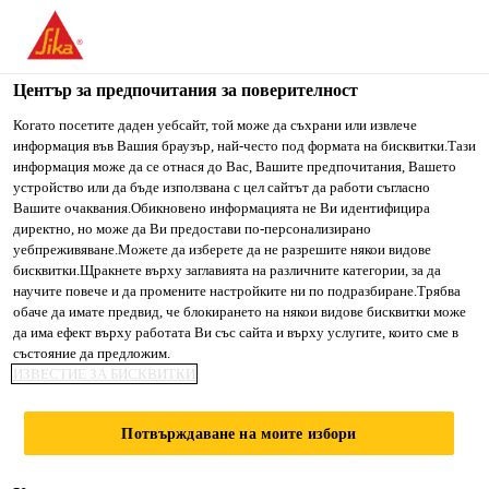
You are accessing "Сика България", it seems you are accessing
it from "Съединени щати". We have a dedicated website for
your country.
Център за предпочитания за поверителност
Строителство
...
Sika® ViscoCrete®-5370 I
TO SIKA
STAY ON СИКА
SELECT A
Когато посетите даден уебсайт, той може да съхрани или извлече
информация във Вашия браузър, най-често под формата на бисквитки.Тази
USA
БЪЛГАРИЯ
COUNTRY
информация може да се отнася до Вас, Вашите предпочитания, Вашето
устройство или да бъде използвана с цел сайтът да работи съгласно
Вашите очаквания.Обикновено информацията не Ви идентифицира
Сика България
директно, но може да Ви предостави по-персонализирано
Sika®
уебпреживяване.Можете да изберете да не разрешите някои видове
бисквитки.Щракнете върху заглавията на различните категории, за да
научите повече и да промените настройките ни по подразбиране.Трябва
ViscoCrete®-5370
обаче да имате предвид, че блокирането на някои видове бисквитки може
да има ефект върху работата Ви със сайта и върху услугите, които сме в
I
състояние да предложим.
ИЗВЕСТИЕ ЗА БИСКВИТКИ
Висококачествен суперпластификатор
Потвърждаване на моите избори
на основата на поликарбоксилатен етер