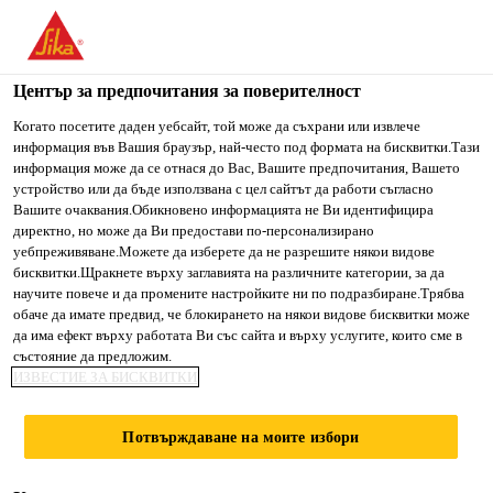
You are accessing "Сика България", it seems you are accessing
it from "Съединени щати". We have a dedicated website for
your country.
Център за предпочитания за поверителност
Строителство
...
Sika®-1
TO SIKA
STAY ON СИКА
SELECT A
Когато посетите даден уебсайт, той може да съхрани или извлече
информация във Вашия браузър, най-често под формата на бисквитки.Тази
USA
БЪЛГАРИЯ
COUNTRY
информация може да се отнася до Вас, Вашите предпочитания, Вашето
устройство или да бъде използвана с цел сайтът да работи съгласно
Вашите очаквания.Обикновено информацията не Ви идентифицира
Сика България
директно, но може да Ви предостави по-персонализирано
Sika®-1
уебпреживяване.Можете да изберете да не разрешите някои видове
бисквитки.Щракнете върху заглавията на различните категории, за да
научите повече и да промените настройките ни по подразбиране.Трябва
Добавка за водоплътност
обаче да имате предвид, че блокирането на някои видове бисквитки може
да има ефект върху работата Ви със сайта и върху услугите, които сме в
състояние да предложим.
Sika®-1 е течна добавка за водоплътност на
ИЗВЕСТИЕ ЗА БИСКВИТКИ
разтвори и бетон, не влияе върху
времесвързването.
Потвърждаване на моите избори
Sika®-1 блокира капилярите и порите в