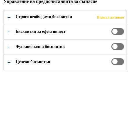
Управление на предпочитанията за съгласие
нанесените циментови състави, като
осигурява ефективна бариера срещу
Строго необходими бисквитки
Винаги активно
преминаването на течности. Някои от
Бисквитки за ефективност
предимствата на Sika®-1 са:
Повишава непропускливостта на разтвори и
Функционални бисквитки
бетон
Готов за употреба
Целеви бисквитки
Лесно се смесва
НАМЕРЕТЕ ДИСТРИБУТОР