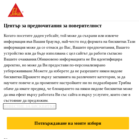
You are accessing "Сика България", it seems you are accessing
it from "Съединени щати". We have a dedicated website for
your country.
Център за предпочитания за поверителност
TO SIKA
STAY ON СИКА
SELECT A
Когато посетите даден уебсайт, той може да съхрани или извлече
информация във Вашия браузър, най-често под формата на бисквитки.Тази
USA
БЪЛГАРИЯ
COUNTRY
информация може да се отнася до Вас, Вашите предпочитания, Вашето
устройство или да бъде използвана с цел сайтът да работи съгласно
Вашите очаквания.Обикновено информацията не Ви идентифицира
Сика България
директно, но може да Ви предостави по-персонализирано
уебпреживяване.Можете да изберете да не разрешите някои видове
бисквитки.Щракнете върху заглавията на различните категории, за да
научите повече и да промените настройките ни по подразбиране.Трябва
обаче да имате предвид, че блокирането на някои видове бисквитки може
КОНСТРУКТИВНО
да има ефект върху работата Ви със сайта и върху услугите, които сме в
състояние да предложим.
ИЗВЕСТИЕ ЗА БИСКВИТКИ
ЛЕПЕНЕ / ALU
СИСТЕМИ /
Потвърждаване на моите избори