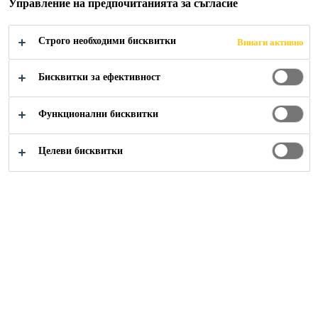
СТРУКТУРНИ
Управление на предпочитанията за съгласие
ФУГИ
Строго необходими бисквитки
Винаги активно
Бисквитки за ефективност
Функционални бисквитки
Строителство
...
Конструктивно лепене / ALU сис
Целеви бисквитки