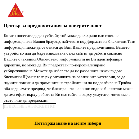
You are accessing "Сика България", it seems you are accessing
it from "Съединени щати". We have a dedicated website for
your country.
Център за предпочитания за поверителност
Строителство
...
Sika MonoTop®-610
TO SIKA
STAY ON СИКА
SELECT A
Когато посетите даден уебсайт, той може да съхрани или извлече
информация във Вашия браузър, най-често под формата на бисквитки.Тази
USA
БЪЛГАРИЯ
COUNTRY
информация може да се отнася до Вас, Вашите предпочитания, Вашето
устройство или да бъде използвана с цел сайтът да работи съгласно
Вашите очаквания.Обикновено информацията не Ви идентифицира
Сика България
директно, но може да Ви предостави по-персонализирано
Sika
уебпреживяване.Можете да изберете да не разрешите някои видове
бисквитки.Щракнете върху заглавията на различните категории, за да
научите повече и да промените настройките ни по подразбиране.Трябва
MonoTop®-610
обаче да имате предвид, че блокирането на някои видове бисквитки може
да има ефект върху работата Ви със сайта и върху услугите, които сме в
състояние да предложим.
Разтвор за защита на армировката от
ИЗВЕСТИЕ ЗА БИСКВИТКИ
корозия и осигуряване на по-добра
връзка с основата
Потвърждаване на моите избори
Sika MonoTop®-610 е циментов,