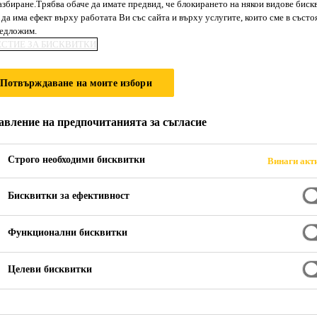
збиране.Трябва обаче да имате предвид, че блокирането на някои видове биск
SikaGrout®-312
да има ефект върху работата Ви със сайта и върху услугите, които сме в състо
редложим.
ЕСТИЕ ЗА БИСКВИТКИ
1 компонентен, армиран с фибри, течлив
Потвърждаване на моите избори
ремонт на бетонни подове и елементи, а
SikaGrout®-312 RFA е еднокомпонентен, многофу
авление на предпочитанията за съгласие
изливна консистенция (SCC) за ремонт на индуст
увеличаване на напречните сечения на бетонни е
Строго необходими бисквитки
Винаги акт
анкериране. Съгласно инструкциите, консистенцията на разтвора може да се променя чрез
Прочети повече +
промяна на количеството на направната вода.
Бисквитки за ефективност
Не водоотделя и не сегрегира.
Функционални бисквитки
Консистенция на самоуплътняващ се бетон (SCC
Целеви бисквитки
Много лесен за смесване и употреба.