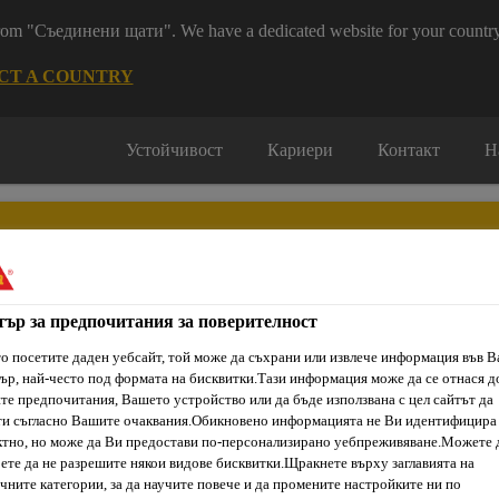
 from "Съединени щати". We have a dedicated website for your country
CT A COUNTRY
Устойчивост
Кариери
Контакт
Н
тър за предпочитания за поверителност
о посетите даден уебсайт, той може да съхрани или извлече информация във 
ти & Ресурси
Услуги и Обучения
За нас
Сика Каталог
ър, най-често под формата на бисквитки.Тази информация може да се отнася д
е предпочитания, Вашето устройство или да бъде използвана с цел сайтът да
ти съгласно Вашите очаквания.Обикновено информацията не Ви идентифицира
тно, но може да Ви предостави по-персонализирано уебпреживяване.Можете 
Продукти за замонолитване и изравняване
SikaGrout®-312
ете да не разрешите някои видове бисквитки.Щракнете върху заглавията на
чните категории, за да научите повече и да промените настройките ни по