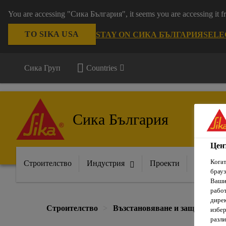
You are accessing "Сика България", it seems you are accessing it
TO SIKA USA
STAY ON СИКА БЪЛГАРИЯ
SELE
Сика Груп
Countries
Сика България
Цен
Когат
Строителство
Индустрия
Проекти
Докумен
брауз
Вашит
рабо
дирек
Строителство
Възстановяване и защита
избер
разли