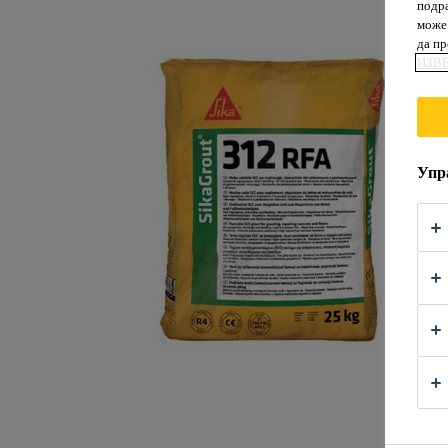
подра
може 
да п
ИЗВ
Упр