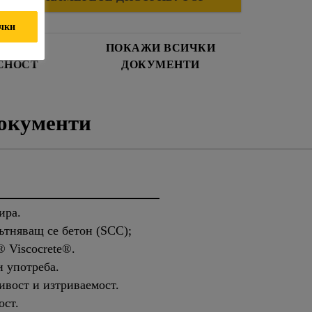
ички
И ЗА
ПОКАЖИ ВСИЧКИ
СНОСТ
ДОКУМЕНТИ
окументи
ира.
ътняващ се бетон (SCC);
® Viscocrete®.
и употреба.
ивост и изтриваемост.
ост.