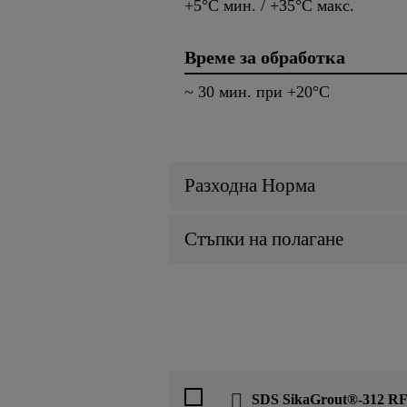
+5°C мин. / +35°C макс.
Време за обработка
~ 30 мин. при +20°C
Разходна Норма
Стъпки на полагане
SDS SikaGrout®-312 R