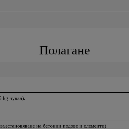
Полагане
5 kg чувал).
възстановяване на бетонни подове и елементи)