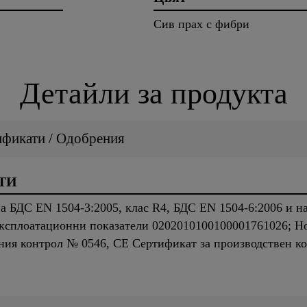
Сив прах с фибри
Детайли за продукта
ификати / Одобрения
ТИ
а БДС EN 1504-3:2005, клас R4, БДС EN 1504-6:2006 и н
експлоатационни показатели 0202010100100001761026; Н
ния контрол № 0546, СЕ Сертификат за производствен к