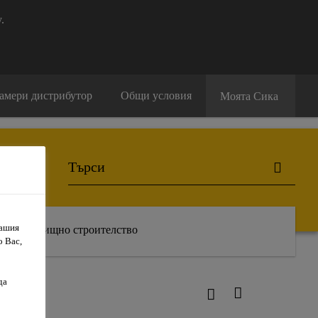
.
амери дистрибутор
Общи условия
Моята Сика
Вашия
Жилищно строителство
о Вас,
да
 RFA