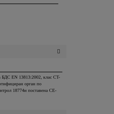
а БДС EN 13813:2002, клас CT-
отифициран орган по
онтрол 18774
и поставена CE-