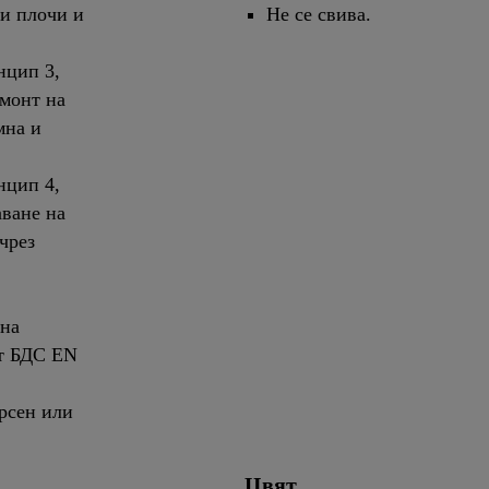
ви плочи и
Не се свива.
нцип 3,
емонт на
мна и
нцип 4,
аване на
чрез
 на
от БДС EN
рсен или
Цвят