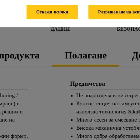
Откажи всички
Разрешаване на вс
ЛИСТ С ТЕХНИЧЕСКИ
ДАНН
ДАННИ
БЕЗОПА
 продукта
Полагане
Д
Предимства
horing /
Не водоотделя и не сегрег
иране) е
Консистенция на самоупл
ътрешни и
използва технология Sika
ане на
Много лесен за смесване 
Висока механична устойч
ажни форми,
Много добра обработваем