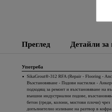
Преглед
Детайли за
Употреба
SikaGrout®-312 RFA (Repair - Flooring - Anc
Възстановяване - Подови настилки - Анкер
подходящ за ремонт и възстановяване на в
външни индустриални подове, възстановяв
бетон (греди, колони, мостови плочи) чрез
допълнително изливане на разтвор в кофр