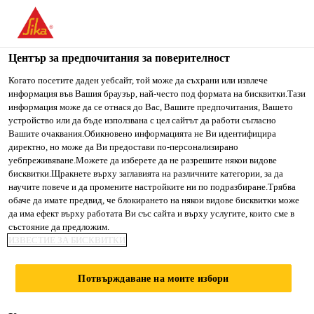
You are accessing "Сика България", it seems you are accessing
it from "Съединени щати". We have a dedicated website for
your country.
Център за предпочитания за поверителност
Строителство
...
Sika AnchorFix® Perforated Sleeves
TO SIKA
STAY ON СИКА
SELECT A
Когато посетите даден уебсайт, той може да съхрани или извлече
информация във Вашия браузър, най-често под формата на бисквитки.Тази
USA
БЪЛГАРИЯ
COUNTRY
информация може да се отнася до Вас, Вашите предпочитания, Вашето
устройство или да бъде използвана с цел сайтът да работи съгласно
Вашите очаквания.Обикновено информацията не Ви идентифицира
Сика България
директно, но може да Ви предостави по-персонализирано
Sika AnchorFix®
уебпреживяване.Можете да изберете да не разрешите някои видове
бисквитки.Щракнете върху заглавията на различните категории, за да
научите повече и да промените настройките ни по подразбиране.Трябва
Perforated Sleeves
обаче да имате предвид, че блокирането на някои видове бисквитки може
да има ефект върху работата Ви със сайта и върху услугите, които сме в
състояние да предложим.
AnchorFix аксесоари за приложение в
ИЗВЕСТИЕ ЗА БИСКВИТКИ
кухи тухли/зидария
Потвърждаване на моите избори
Sika AnchorFix® Perforated Sleeves за
пластмасови перфорирани втулки за анкериране