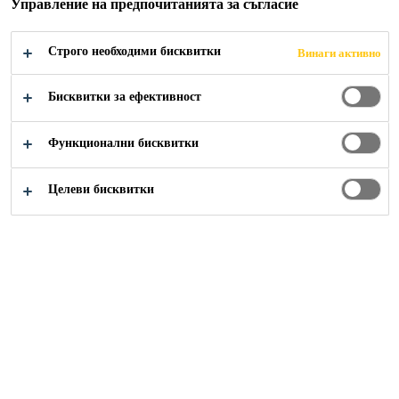
Управление на предпочитанията за съгласие
в кухи тухли/зидария в комбинация с химически
анкери Sika AnchorFix®.
Прочети повече +
Строго необходими бисквитки
Винаги активно
Бисквитки за ефективност
Лесен и бърз монтаж
Отлично закотвяне
Функционални бисквитки
Ниски загуби на анкериращ материал
Целеви бисквитки
НАМЕРЕТЕ ДИСТРИБУТОР