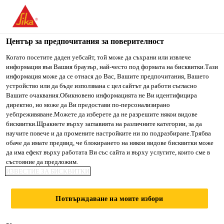
You are accessing "Сика България", it seems you are accessing
it from "Съединени щати". We have a dedicated website for
your country.
Център за предпочитания за поверителност
Строителство
...
SikaWrap®-430 G
TO SIKA
STAY ON СИКА
SELECT A
Когато посетите даден уебсайт, той може да съхрани или извлече
информация във Вашия браузър, най-често под формата на бисквитки.Тази
USA
БЪЛГАРИЯ
COUNTRY
информация може да се отнася до Вас, Вашите предпочитания, Вашето
устройство или да бъде използвана с цел сайтът да работи съгласно
Вашите очаквания.Обикновено информацията не Ви идентифицира
Сика България
директно, но може да Ви предостави по-персонализирано
SikaWrap®-430 G
уебпреживяване.Можете да изберете да не разрешите някои видове
бисквитки.Щракнете върху заглавията на различните категории, за да
научите повече и да промените настройките ни по подразбиране.Трябва
Тъкан от еднопосочно ориентирани
обаче да имате предвид, че блокирането на някои видове бисквитки може
да има ефект върху работата Ви със сайта и върху услугите, които сме в
стъклени нишки за конструктивно
състояние да предложим.
усилване, част от усилващата система
ИЗВЕСТИЕ ЗА БИСКВИТКИ
на Sika®
Потвърждаване на моите избори
SikaWrap®-430 G е тъкан от еднопосочно
ориентирани стъклени нишки, предназначена за